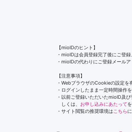
【mioIDのヒント】
・mioIDは会員登録完了後にご登
・mioIDの代わりにご登録メール
【注意事項】
・WebブラウザのCookieの設定
・ログインしたまま一定時間操作を
・以前ご登録いただいたmioID及
しくは、
お申し込みにあたって
を
・サイト閲覧の推奨環境は
こちら
に