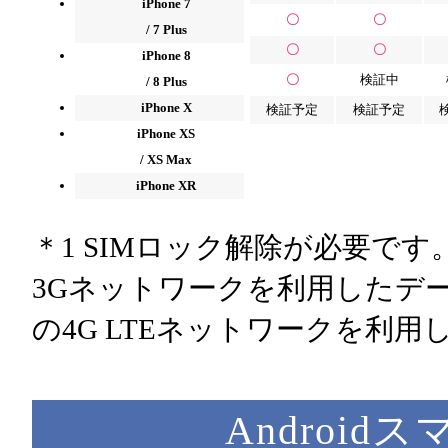
iPhone 7
〇
〇
/ 7 Plus
〇
〇
iPhone 8
〇
検証中
/ 8 Plus
iPhone X
検証予定
検証予定
iPhone XS
/ XS Max
iPhone XR
＊1 SIMロック解除が必要です
3Gネットワークを利用したデー
の4G LTEネットワークを利
Androi