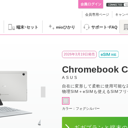
会員専用ページ
キャン
端末
セット
mioひかり
サポート
FAQ
hromebook CM30 [LTEモデル]
2026年3月19日発売
Chromebook 
ASUS
自在に変形して柔軟に使用可能な2-i
物理SIM＋eSIMも使えるSIMフ
カラー：
フォグシルバー
ギガプランと端末