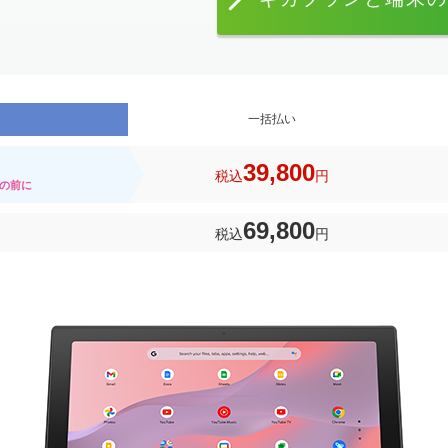
一括払い
39,800
税込
円
の前に
69,800
税込
円