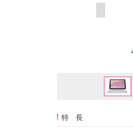
Item
1
of
7
特 長