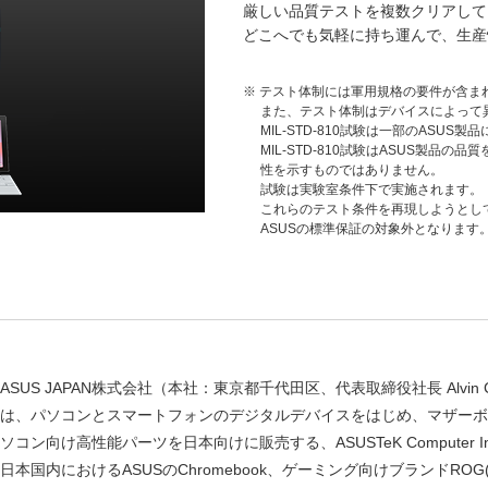
厳しい品質テストを複数クリアして
どこへでも気軽に持ち運んで、生産
テスト体制には軍用規格の要件が含ま
また、テスト体制はデバイスによって
MIL-STD-810試験は一部のASUS
MIL-STD-810試験はASUS製品
性を示すものではありません。
試験は実験室条件下で実施されます。
これらのテスト条件を再現しようとし
ASUSの標準保証の対象外となります
ASUS JAPAN株式会社（本社：東京都千代田区、代表取締役社長 Alvin
は、パソコンとスマートフォンのデジタルデバイスをはじめ、マザーボ
ソコン向け高性能パーツを日本向けに販売する、ASUSTeK Computer I
日本国内におけるASUSのChromebook、ゲーミング向けブランドROG(Repu