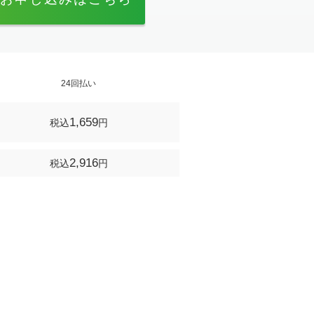
24回払い
1,659
税込
円
2,916
税込
円