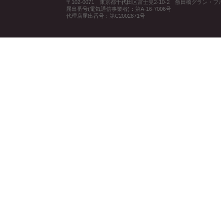
〒102-0071 東京都千代田区富士見2-10-2 飯田橋グラン・
届出番号(電気通信事業者)：第A-16-7006号
代理店届出番号：第C2002871号