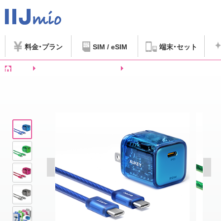
料金
プラン
SIM / eSIM
端末
セット
ホーム
SIMフリースマートフォンなど
AUKEY スケルトン充電器 with Typ