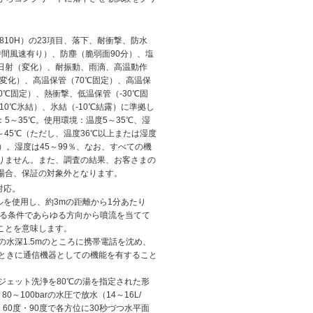
-810H）の23項目、落下、耐衝撃、防水
間風速有り）、防塵（脆弱面90分）、塩
日射（変化）、耐振動、雨滴、高温動作
℃変化）、高温保管（70℃固定）、高温保
20℃固定）、熱衝撃、低温保管（-30℃固
10℃氷結）、氷結（-10℃結露）に準拠し
5～35℃。使用環境：温度5～35℃、湿
～45℃（ただし、温度36℃以上または湿度
）。湿度は45～99％、なお、すべての機
りません。また、調査の結果、お客さまの
場合、保証の対象外となります。
に対応。
ノズルを使用し、約3mの距離から1分あたり
する条件であらゆる方向から噴流を当てて
ことを意味します。
の水深1.5mのところに携帯電話を沈め、
たときに通信機器としての機能を有すること
ムジェット洗浄を80℃の湯を指定された形
0～100barの水圧で放水（14～16L/
60度・90度で各方位に30秒づつ水平面