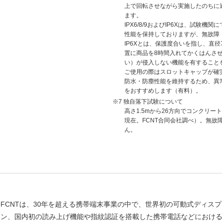
上で回転させながら実施したのちに
ます。
IPX6/8/9およびIP6Xは、試験
性能を保持しておりますが、無故障
IP6Xとは、保護度合いを指し、直
置に商品を8時間入れてかくはんさ
い）が侵入しない機能を有すること
ご使用の際はスロットキャップが確
防水・防塵性能を維持するため、異
をおすすめします（有料）。
独自落下試験について
高さ1.5mから26方向でコンクリー
現在。FCNT合同会社調べ）。無故
ん。
FCNTは、30年を超える携帯端末事業の中で、世界初の可動式ディス
ン、国内初の読み上げ機能や指紋認証を搭載した携帯電話などにおけ