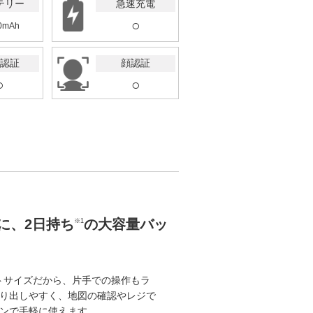
テリー
急速充電
○
0mAh
認証
顔認証
○
○
に、2日持ち
の大容量バッ
※1
クトサイズだから、片手での操作もラ
り出しやすく、地図の確認やレジで
ンで手軽に使えます。