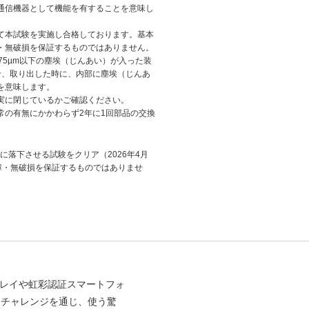
通信機器として機能を有することを意味し
機関にて本試験を実施し合格しております。基本
・無破損を保証するものではありません。
径75µm以下の塵埃（じんあい）が入った装
せ、取り出した時に、内部に塵埃（じんあ
を意味します。
実に閉じているかご確認ください。
常の有無にかかわらず2年に1回部品の交換
トに落下させる試験をクリア（2026年4月
障・無破損を保証するものではありませ
プレイや虹彩認証スマートフォ
るチャレンジを通じ、使う驚