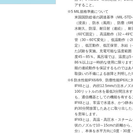
アすること。
MIL規格準拠について
米国国防総省の調達基準（MIL-STD
（浸漬）、防水（風雨）、防塵（6時
水耐久、防湿、耐日射（連続）、耐
（60℃固定）、高温動作（32～49
管（30～60℃変化）、低温動作（-
定）、低圧動作、低圧保管、氷結（-
た試験を実施。充電可能な温度範囲：
度45～85％。風呂場では、温度は5
86％以上は一時的な使用に限ります
能の連続動作を保証するものではあ
取扱いの不備による故障と判明した
防水性能IPX6/8/9、防塵性能IP6X
IPX6とは、内径12.5mmの注水
100リットルの水を最低3分間注水
も、通信機器としての機能を有する
IPX8とは、常温で水道水、かつ静水
約30分間放置したあとに取り出し
を意味します。
IPX9とは、高温・高圧水・スチー
状のノズルで10～15cmの距離から、8
分）、本体を水平方向に0度・30度・