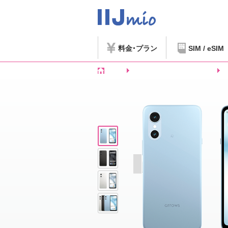
料金
プラン
SIM / eSIM
ホーム
SIMフリースマートフォンなど
F