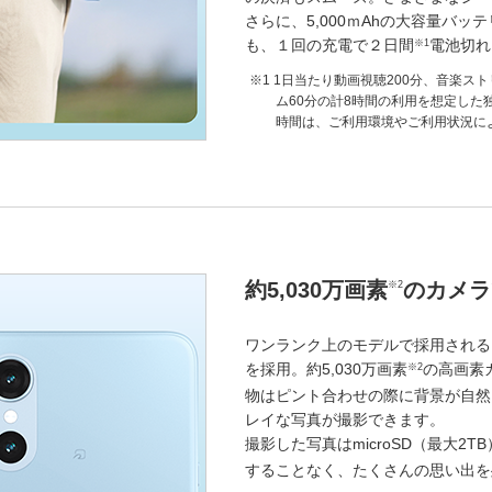
さらに、5,000ｍAhの大容量バ
も、１回の充電で２日間
電池切れ
※1
1日当たり動画視聴200分、音楽スト
ム60分の計8時間の利用を想定した
時間は、ご利用環境やご利用状況に
約5,030万画素
のカメラ
※2
ワンランク上のモデルで採用されるソニ
を採用。約5,030万画素
の高画素
※2
物はピント合わせの際に背景が自然
レイな写真が撮影できます。
撮影した写真はmicroSD（最大2TB
することなく、たくさんの思い出を