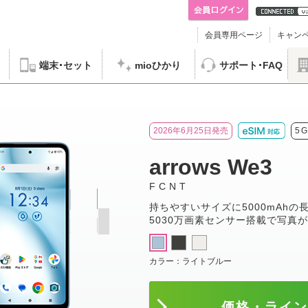
会員専用ページ
キャン
端末
セット
mioひかり
サポート
FAQ
CNT arrows We3
2026年6月25日発売
5
arrows We3
FCNT
持ちやすいサイズに5000mAhの
5030万画素センサー搭載で写真
カラー：
ライトブルー
価格・ライ