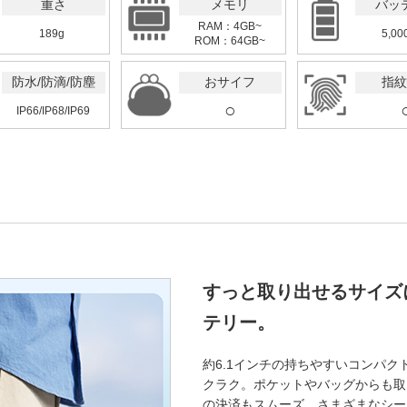
重さ
メモリ
バッ
RAM：4GB
~
189g
5,00
ROM：64GB
~
防水/防滴/防塵
おサイフ
指紋
○
IP66/IP68/IP69
すっと取り出せるサイズ
テリー。
約6.1インチの持ちやすいコンパ
クラク。ポケットやバッグからも取
の決済もスムーズ。さまざまなシー