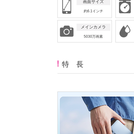
画面サイズ
約6.1インチ
メインカメラ
5030万画素
特 長