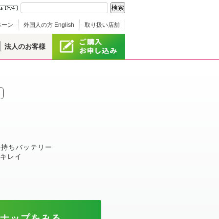
ペーン
外国人の方 English
取り扱い店舗
法人のお客様
G
長持ちバッテリー
がキレイ
ンナップをみる