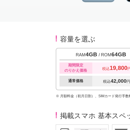
Item
1
of
4
容量を選ぶ
4GB
64GB
RAM
/ ROM
期間限定
19,800
税込
のりかえ価格
42,000
通常価格
税込
※ 月額料金（初月日割）、SIMカード発行手
掲載スマホ 基本スペ