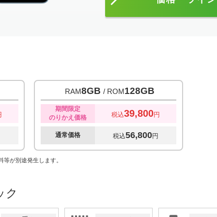
8GB
128GB
RAM
/ ROM
期間限定
39,800
円
税込
円
のりかえ価格
56,800
通常価格
円
税込
円
数料等が別途発生します。
ック