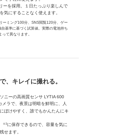
ッテリーを採用。１日たっぷり楽しんで
を気にすることなく使えます。
リーミング100分、SNS閲覧120分、ゲー
独自基準に基づく試算値。実際の電池持ち
よって異なります。
で、キレイに撮れる。
ーの高画質センサ LYTIA 600
カメラで、夜景は明暗を鮮明に、人
にぼけやすく、誰でもかんたんにキ
）
に保存できるので、容量を気に
※3
残せます。