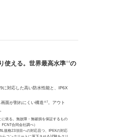
り使える。世界最高水準
の
※4
/8/9に対応した高い防水性能と、IP6X
も画面が割れにくい構造
。アウト
※7
。
とに依る。無故障・無破損を保証するもの
。FCNT合同会社調べ）
IL規格23項目への対応且つ、IP6Xの対応
.5mからコンクリートに落下させる試験をクリ