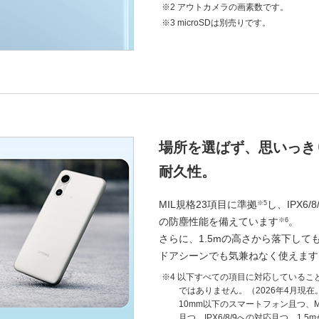
アウトカメラの画素数です。
microSDは別売りです。
場所を選ばず、思いっき
耐久性。
MIL規格23項目に準拠
し、IPX6
※5
の防塵性能を備えています
。
※6
さらに、1.5mの高さから落下して
ドアシーンでも気兼ねなく使えます
以下すべての項目に対応しているこ
ではありません。（2026年4月現在
10mm以下のスマートフォン且つ、M
且つ、IPX6/8/9への対応且つ、1