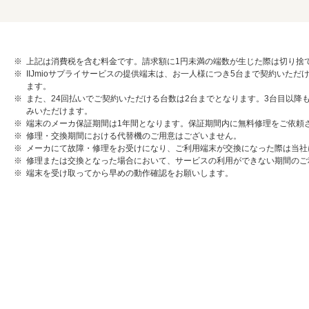
上記は消費税を含む料金です。請求額に1円未満の端数が生じた際は切り捨
IIJmioサプライサービスの提供端末は、お一人様につき5台まで契約いた
ます。
また、24回払いでご契約いただける台数は2台までとなります。3台目以降
みいただけます。
端末のメーカ保証期間は1年間となります。保証期間内に無料修理をご依頼
修理・交換期間における代替機のご用意はございません。
メーカにて故障・修理をお受けになり、ご利用端末が交換になった際は当社
修理または交換となった場合において、サービスの利用ができない期間のご
端末を受け取ってから早めの動作確認をお願いします。