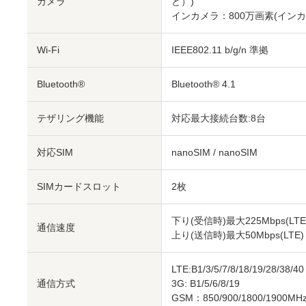
カメラ
ど）)
インカメラ：800万画素
(インカ
Wi-Fi
IEEE802.11 b/g/n 準拠
Bluetooth®
Bluetooth® 4.1
テザリング機能
対応
最大接続台数:8台
対応SIM
nanoSIM
/
nanoSIM
SIMカードスロット
2枚
下り(受信時)最大225Mbps(LTE
通信速度
上り(送信時)最大50Mbps(LTE)
LTE:B1/3/5/7/8/18/19/28/38/40
通信方式
3G: B1/5/6/8/19
GSM：850/900/1800/1900MH