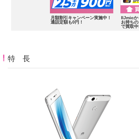
月額割引キャンペーン実施中！
IIJmi
通話定額も0円！
お持ちの
で買取中
特 長