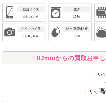
画面サイズ
重さ
約6.1インチ
194g
メインカメラ
防水/防滴/防塵
1200万画素
IP68
IIJmioからの買取お申
＼いま
高
～
円
で