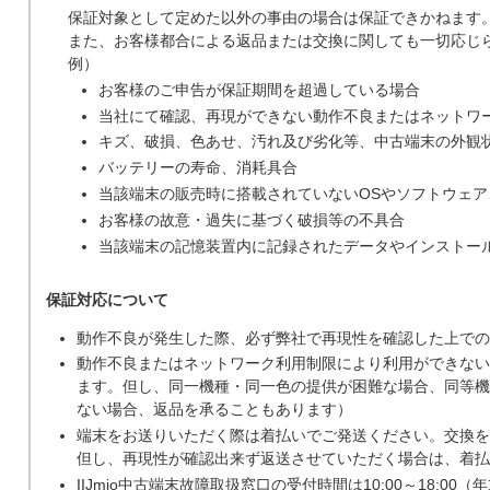
保証対象として定めた以外の事由の場合は保証できかねます
また、お客様都合による返品または交換に関しても一切応じ
例）
お客様のご申告が保証期間を超過している場合
当社にて確認、再現ができない動作不良またはネットワ
キズ、破損、色あせ、汚れ及び劣化等、中古端末の外観
バッテリーの寿命、消耗具合
当該端末の販売時に搭載されていないOSやソフトウェ
お客様の故意・過失に基づく破損等の不具合
当該端末の記憶装置内に記録されたデータやインストー
保証対応について
動作不良が発生した際、必ず弊社で再現性を確認した上での
動作不良またはネットワーク利用制限により利用ができない
ます。但し、同一機種・同一色の提供が困難な場合、同等機
ない場合、返品を承ることもあります）
端末をお送りいただく際は着払いでご発送ください。交換を
但し、再現性が確認出来ず返送させていただく場合は、着払
IIJmio中古端末故障取扱窓口の受付時間は10:00～18:0