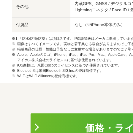
内蔵GPS、GNSS / デジタルコン
その他
Lightningコネクタ / Face
付属品
なし（※iPhone本体のみ）
※1 「防水/防滴/防塵」は項目名です。IP保護等級はメーカに準拠していま
画像はすべてイメージです。実物と若干異なる場合がありますのでご了
掲載商品の仕様・性能は予告なしに変更する場合がありますのでご了承
Apple、Appleのロゴ、iPhone、iPad、iPad Pro、Mac、AppleCa
アイホン株式会社のライセンスに基づき使用されています。
iOS商標は、米国Ciscoのライセンスに基づき使用されています。
Bluetooth®は米国Bluetooth SIG,Inc.の登録商標です。
Wi-FiはWi-Fi Allianceの登録商標です。
価格・ラ