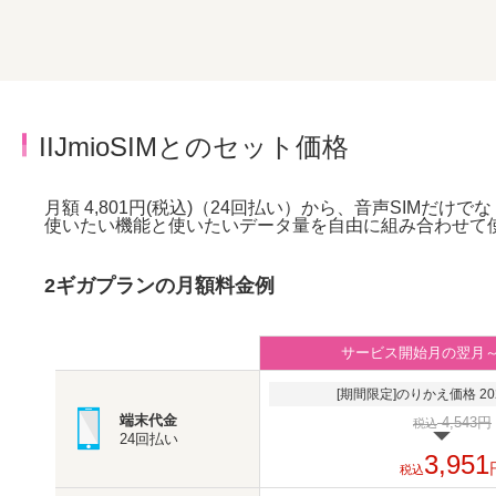
IIJmioSIMとのセット価格
月額 4,801円(税込)（24回払い）から、音声SIMだけで
使いたい機能と使いたいデータ量を自由に組み合わせて
2ギガプランの月額料金例
サービス開始月の翌月
[期間限定]のりかえ価格 202
端末代金
4,543円
税込
24回払い
3,951
税込