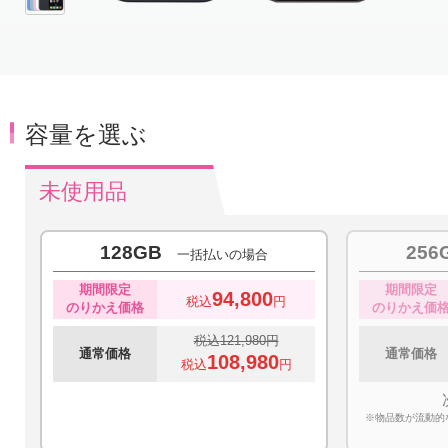
Item
1
of
6
容量を選ぶ
未使用品
128GB
256
一括払いの場合
期間限定
期間限定
94,800
税込
円
のりかえ価格
のりかえ価
税込
121,980
円
通常価格
通常価格
108,980
税込
円
※物品数が流動的