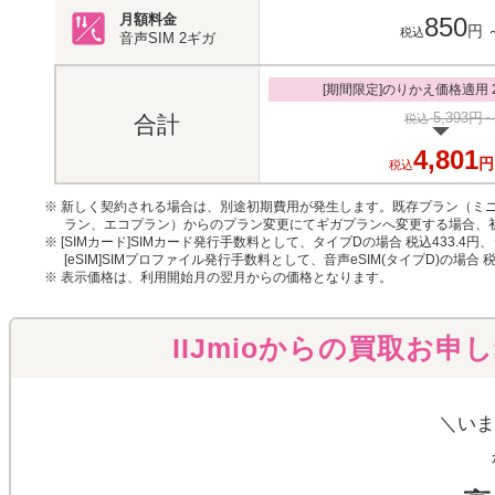
月額料金
850
円
税込
音声SIM
2ギガ
[期間限定]のりかえ価格適用 20
5,393円
税込
合計
4,801
円
税込
※ 新しく契約される場合は、別途初期費用が発生します。既存プラン（ミニ
ラン、エコプラン）からのプラン変更にてギガプランへ変更する場合、
※ [SIMカード]SIMカード発行手数料として、タイプDの場合 税込433.4円
[eSIM]SIMプロファイル発行手数料として、音声eSIM(タイプD)の場合 
※ 表示価格は、利用開始月の翌月からの価格となります。
IIJmioからの買取お申
＼いま