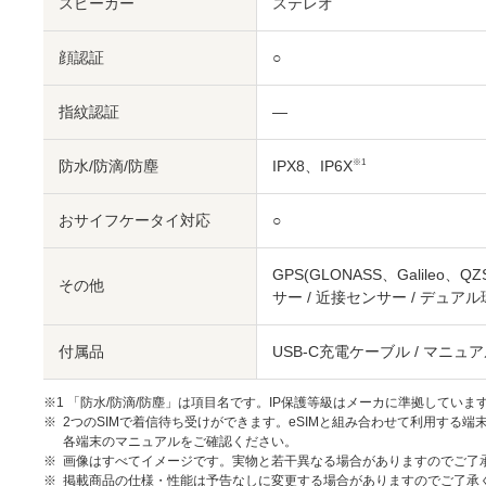
スピーカー
ステレオ
顔認証
○
指紋認証
―
防水/防滴/防塵
IPX8、IP6X
※1
おサイフケータイ対応
○
GPS(GLONASS、Galileo
その他
サー / 近接センサー / デュ
付属品
USB-C充電ケーブル / マニュ
※1 「防水/防滴/防塵」は項目名です。IP保護等級はメーカに準拠していま
2つのSIMで着信待ち受けができます。eSIMと組み合わせて利用する端
各端末のマニュアルをご確認ください。
画像はすべてイメージです。実物と若干異なる場合がありますのでご了
掲載商品の仕様・性能は予告なしに変更する場合がありますのでご了承