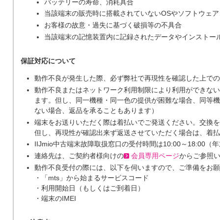
バッテリーの寿命、消耗具合
当該端末の販売時に搭載されていないOSやソフトウェ
お客様の故意・過失に基づく破損等の不具合
当該端末の記憶装置内に記録されたデータやインストー
保証対応について
動作不良が発生した際、必ず弊社で再現性を確認した上での
動作不良またはネットワーク利用制限により利用ができない
ます。但し、同一機種・同一色の提供が困難な場合、同等機
ない場合、返品を承ることもあります）
端末をお送りいただく際は着払いでご発送ください。交換を
但し、再現性が確認出来ず返送させていただく場合は、着払
IIJmio中古端末故障取扱窓口の受付時間は10:00～18:0
連絡先は、ご契約者様向けの
会員専用ページ
からご参照
動作不良受付の際には、以下を伺いますので、ご準備をお願
・「mts」から始まるサービスコード
・利用開始日（もしくはご到着日）
・端末のIMEI