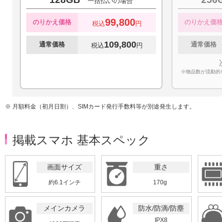
一括払いの場合
99,800
のりかえ価格
のりかえ価
税込
円
109,800
通常価格
通常価格
税込
円
※物品数が流動的
※ 月額料金（初月日割）、SIMカード発行手数料等が別途発生します。
掲載スマホ 基本スペック
画面サイズ
重さ
約6.1インチ
170g
メインカメラ
防水/防滴/防塵
IPX8