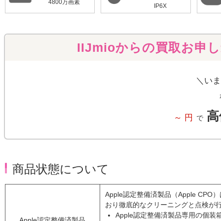
4800万画素
IP6X
IIJmioからの買取お申
＼いま
高
～
円
で
商品状態について
Apple認定整備済製品（Apple 
おり徹底的なクリーニングと点検が
Apple認定整備済製品専用の個
Apple認定整備済製品