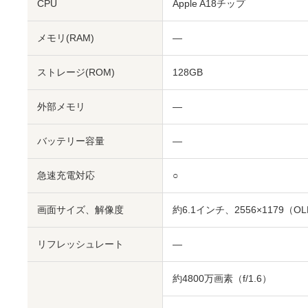
CPU
Apple A18チップ
メモリ(RAM)
―
ストレージ(ROM)
128GB
外部メモリ
―
バッテリー容量
―
急速充電対応
○
画面サイズ、解像度
約6.1インチ、2556×1179（O
リフレッシュレート
―
約4800万画素（f/1.6）