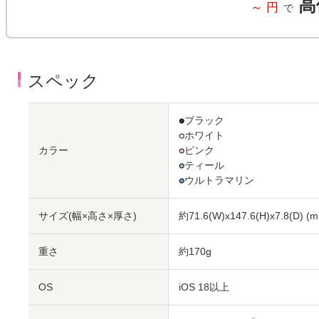
高
～
円
で
スペック
●
ブラック
●
ホワイト
カラー
●
ピンク
●
ティール
●
ウルトラマリン
サイズ(幅×高さ×厚さ)
約71.6(W)x147.6(H)x7.8(D)
(m
重さ
約170g
OS
iOS 18以上