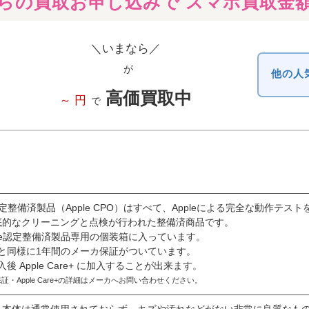
ioからの買取お申し込みで
スマホ買取金
＼いまなら／
が
他の人
高価買取中
～
円
で
e認定整備済製品（Apple CPO）はすべて、Appleによる完全な動作
底的なクリーニングと点検が行われた整備済商品です。
ple認定整備済製品専用の個装箱に入っています。
と同様に1年間のメーカ保証がついています。
入後 Apple Care+ に加入することが出来ます。
証・Apple Care+の詳細はメーカへお問い合わせください。