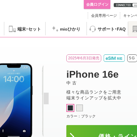
会員専用ページ
キャン
端末
セット
mioひかり
サポート
FAQ
Phone 16e
2025年6月3日発売
5G
iPhone 16e
中古
様々な商品ランクをご用意
端末ラインアップを拡大中
カラー：
ブラック
価格・ライ