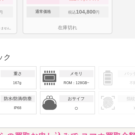
104,800
通常価格
円
税込
円
在庫切れ
きません。
ック
重さ
メモリ
バッ
167g
ROM：128GB
~
不
防水/防滴/防塵
おサイフ
指紋
○
IP68