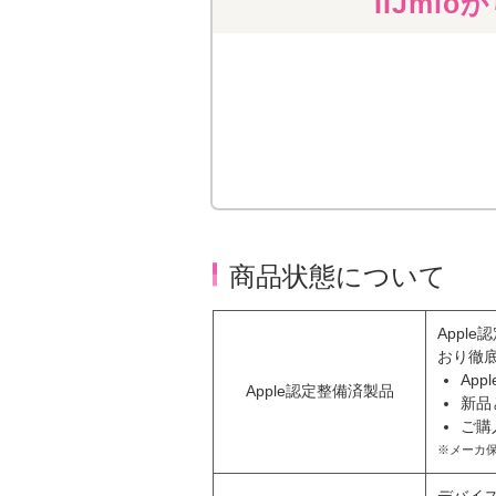
IIJm
商品状態について
Appl
おり徹
Ap
Apple認定整備済製品
新品
ご購
※メーカ保