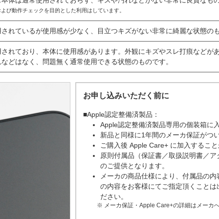
ス本体は通常使用されておらず、キズや汚れなどがない非常に良質なも
および動作チェックを目的とした利用はしています。
用されているが使用感が少なく、目立つキズがない非常に綺麗な状態の
用されており、本体に使用感があります。外観にキズやスレ打痕などが
れなどはなく、問題無く通常使用できる状態のものです。
お申し込みいただく前に
■Apple認定整備済製品：
Apple認定整備済製品専用の個装箱に
新品と同様に1年間のメーカ保証がつ
ご購入後 Apple Care+ に加入する
原則付属品（保証書／取扱説明書／ア
のご提供となります。
メーカの商品仕様により、付属品の内
の内容をお客様にてご指定頂くことは
ださい。
メーカ保証・Apple Care+の詳細はメ