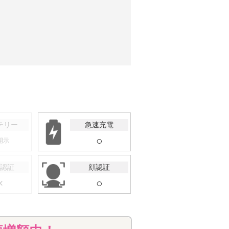
テリー
急速充電
○
開示
認証
顔認証
×
○