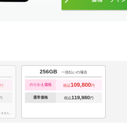
256GB
一括払いの場合
109,800
のりかえ価格
円
税込
円
119,980
通常価格
円
税込
円
きません。