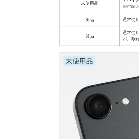
デバイ
未使用品
※初期化
美品
通常使
通常使
良品
が、割