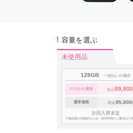
Item
1
of
3
容量を選ぶ
未使用品
128GB
一括払いの場合
89,800
のりかえ価格
税込
95,800
通常価格
税込
次回入荷未定
※物品数が流動的なため、販売時期のご案内はで