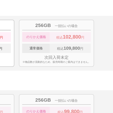
256GB
一括払いの場合
102,800
のりかえ価格
円
税込
円
109,800
通常価格
円
税込
円
次回入荷未定
※物品数が流動的なため、販売時期のご案内はできません。
256GB
一括払いの場合
99,800
のりかえ価格
円
税込
円