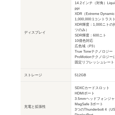
14.2インチ（対角）Liqui
ppi
XDR（Extreme Dynami
1,000,000:1コントラス
XDR輝度：1,000ニ
ツのみ）
ディスプレイ
SDR輝度：600ニト
10億色対応
広色域（P3）
True Toneテクノロジー
ProMotionテクノロ
固定リフレッシュレート：47.9
ストレージ
512GB
SDXCカードスロット
HDMIポート
3.5mmヘッドフォンジ
MagSafe 3ポート
充電と拡張性
3つのThunderbolt 
DisplayPort