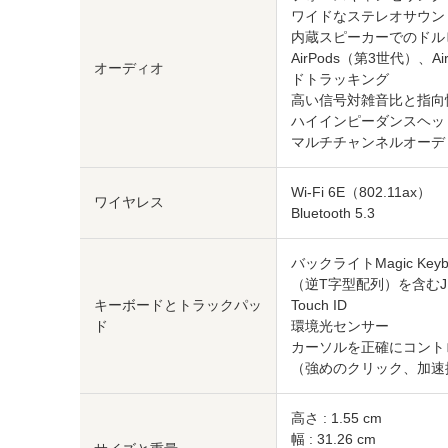
ワイドなステレオサウン
内蔵スピーカーでのドル
AirPods（第3世代）、A
オーディオ
ドトラッキング
高い信号対雑音比と指向
ハイインピーダンスヘッ
マルチチャンネルオーデ
Wi-Fi 6E（802.11ax）
ワイヤレス
Bluetooth 5.3
バックライトMagic K
（逆T字型配列）を含むJ
キーボードとトラックパッ
Touch ID
ド
環境光センサー
カーソルを正確にコント
（強めのクリック、加速操
高さ : 1.55 cm
幅 : 31.26 cm