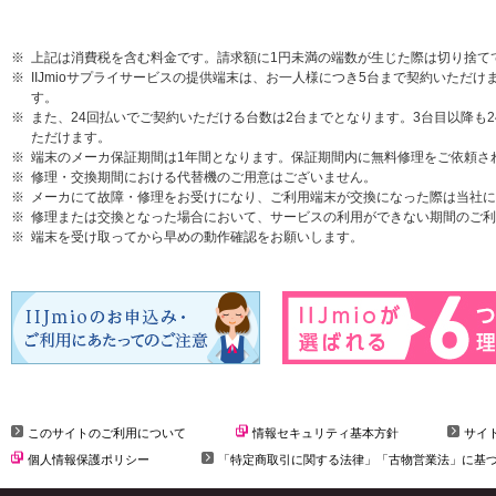
上記は消費税を含む料金です。請求額に1円未満の端数が生じた際は切り捨て
IIJmioサプライサービスの提供端末は、お一人様につき5台まで契約いた
す。
また、24回払いでご契約いただける台数は2台までとなります。3台目以降も
ただけます。
端末のメーカ保証期間は1年間となります。保証期間内に無料修理をご依頼さ
修理・交換期間における代替機のご用意はございません。
メーカにて故障・修理をお受けになり、ご利用端末が交換になった際は当社に
修理または交換となった場合において、サービスの利用ができない期間のご利
端末を受け取ってから早めの動作確認をお願いします。
このサイトのご利用について
情報セキュリティ基本方針
サイ
個人情報保護ポリシー
「特定商取引に関する法律」「古物営業法」に基