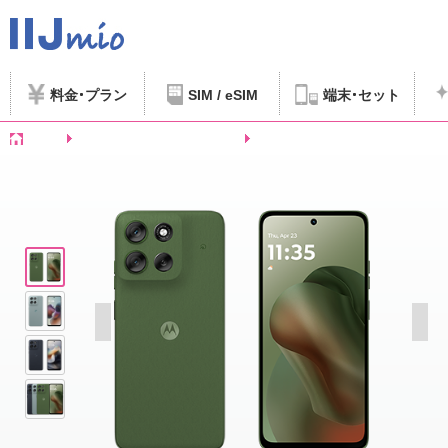
料金
プラン
SIM / eSIM
端末
セット
ホーム
SIMフリースマートフォンなど
motorola moto g66j 5G