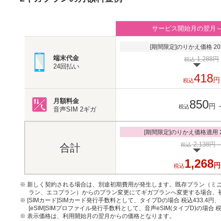
サービス開始月の翌月
[期間限定]のりかえ価格 202
端末代金
1,288円
税込
24回払い
418
円
税込
月額料金
850
円
税込
音声SIM
2ギガ
[期間限定]のりかえ価格適用 20
2,138円
税込
合計
1,268
円
税込
※ 新しく契約される場合は、別途初期費用が発生します。既存プラン（ミニ
ラン、エコプラン）からのプラン変更にてギガプランへ変更する場合、
※ [SIMカード]SIMカード発行手数料として、タイプDの場合 税込433.4円
[eSIM]SIMプロファイル発行手数料として、音声eSIM(タイプD)の場合 
※ 表示価格は、利用開始月の翌月からの価格となります。