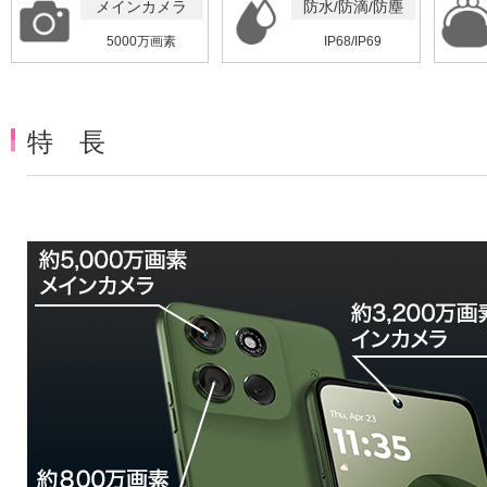
メインカメラ
防水/防滴/防塵
5000万画素
IP68/IP69
特 長