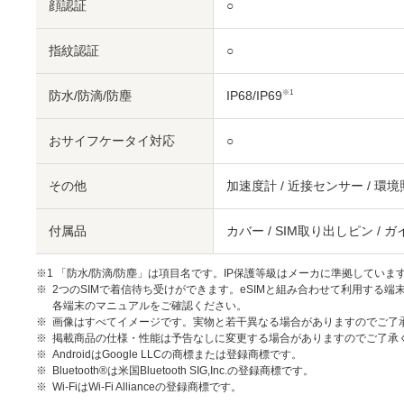
顔認証
○
指紋認証
○
防水/防滴/防塵
IP68/IP69
※1
おサイフケータイ対応
○
その他
加速度計 / 近接センサー / 環
付属品
カバー / SIM取り出しピン / 
※1 「防水/防滴/防塵」は項目名です。IP保護等級はメーカに準拠していま
2つのSIMで着信待ち受けができます。eSIMと組み合わせて利用する端
各端末のマニュアルをご確認ください。
画像はすべてイメージです。実物と若干異なる場合がありますのでご了
掲載商品の仕様・性能は予告なしに変更する場合がありますのでご了承
AndroidはGoogle LLCの商標または登録商標です。
Bluetooth®は米国Bluetooth SIG,Inc.の登録商標です。
Wi-FiはWi-Fi Allianceの登録商標です。