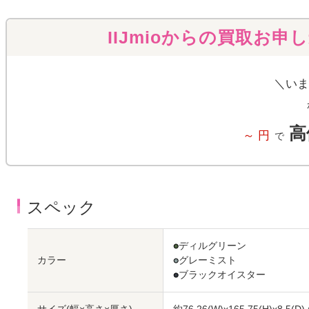
IIJmioからの買取お申
＼いま
高
～
円
で
スペック
●
ディルグリーン
カラー
●
グレーミスト
●
ブラックオイスター