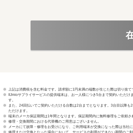
上記は消費税を含む料金です。請求額に1円未満の端数が生じた際は切り捨て
IIJmioサプライサービスの提供端末は、お一人様につき5台まで契約いた
す。
また、24回払いでご契約いただける台数は2台までとなります。3台目以降も
ただけます。
端末のメーカ保証期間は1年間となります。保証期間内に無料修理をご依頼さ
修理・交換期間における代替機のご用意はございません。
メーカにて故障・修理をお受けになり、ご利用端末が交換になった際は当社に
修理または交換となった場合において、サービスの利用ができない期間のご利