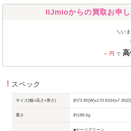
IIJmioからの買取お申
＼いま
高
～
円
で
スペック
サイズ(幅×高さ×厚さ)
約73.95(W)x170.82(H)x7.35(D
重さ
約188.6g
●
セージグリーン