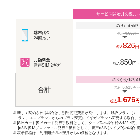
サービス開始月の翌月
のりかえ価格
端末代金
4,668円
税込
24回払い
826
円
税込
月額料金
850
円
税込
音声SIM
2ギガ
のりかえ価格適
5,518円
税込
合計
1,676
円
税込
※ 新しく契約される場合は、別途初期費用が発生します。既存プラン（ミニ
ラン、エコプラン）からのプラン変更にてギガプランへ変更する場合、
※ [SIMカード]SIMカード発行手数料として、タイプDの場合 税込433.4円
[eSIM]SIMプロファイル発行手数料として、音声eSIM(タイプD)の場合 
※ 表示価格は、利用開始月の翌月からの価格となります。