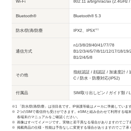
Wi-Fi
802.11 a/b/g/n/ac/ax (2.4GHz 
Bluetooth®
Bluetooth® 5.3
防水/防滴/防塵
IPX2、IP5X
※1
n1/3/8/28/40/41/77/78
通信方式
B1/2/3/4/5/7/8/11/12/17/18/19/
B1/2/4/5/8
指紋認証 / 顔認証 / 加速度計 /
その他
C / 防水・防塵対応(IP52)
付属品
SIM取り出しピン / ガイド類 /
※1 「防水/防滴/防塵」は項目名です。IP保護等級はメーカに準拠していま
2つのSIMで着信待ち受けができます。eSIMと組み合わせて利用する端
各端末のマニュアルをご確認ください。
画像はすべてイメージです。実物と若干異なる場合がありますのでご了
掲載商品の仕様・性能は予告なしに変更する場合がありますのでご了承