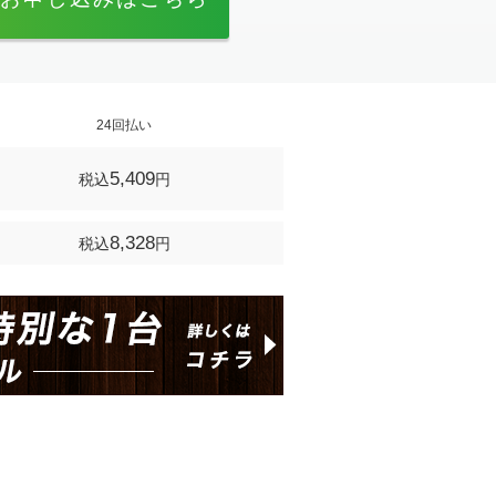
24回払い
5,409
税込
円
8,328
税込
円