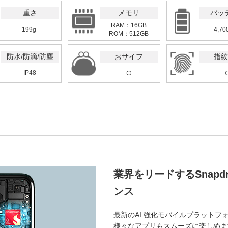
重さ
メモリ
バッ
RAM：16GB
199g
4,70
ROM：512GB
防水/防滴/防塵
おサイフ
指紋
○
IP48
業界をリードするSnapdr
ンス
最新のAI 強化モバイルプラットフォ
様々なアプリもスムーズに楽しめま