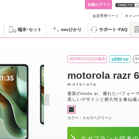
会員専用ページ
キャン
端末
セット
mioひかり
サポート
FAQ
torola razr 60 ultra
2025年12月12日発売
5
motorola razr 6
motorola
最新のmoto ai、優れたパフォー
美しいデザインと耐久性を兼ね備
カラー：
スカラベグリーン
ギガプランと端末