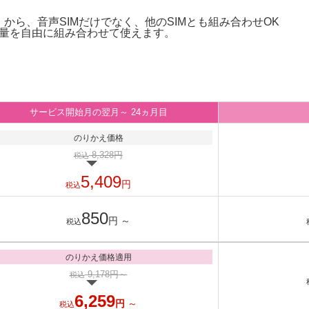
払い）から、音声SIMだけでなく、他のSIMとも組み合わせOK
量を自由に組み合わせて使えます。
サービス開始月の翌月～
24ヵ月目
のりかえ価格
8,328円
税込
5,409
円
税込
850
円
～
税込
のりかえ価格適用
9,178円～
税込
6,259
円
～
税込