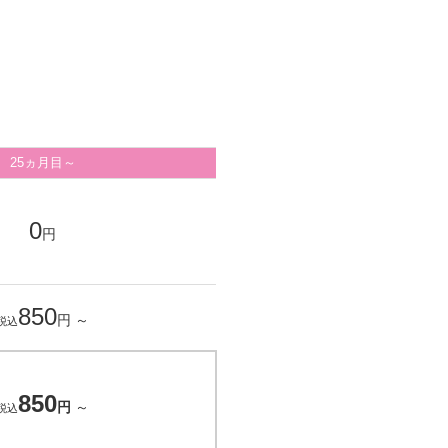
25ヵ月目～
0
円
850
円
～
税込
850
円
～
税込