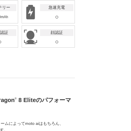
テリー
急速充電
○
0mAh
認証
顔認証
○
○
agon
8 Eliteのパフォーマ
®
ームによってmoto aiはもちろん、
す。