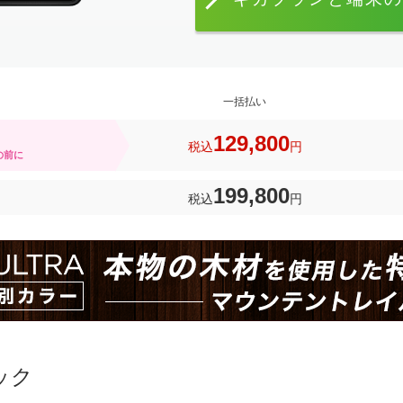
一括払い
129,800
税込
円
の前に
199,800
税込
円
ック