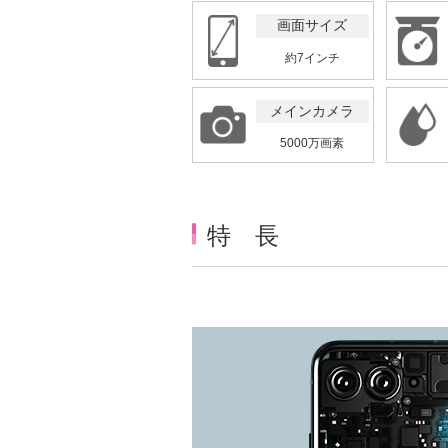
画面サイズ
約7インチ
メインカメラ
5000万画素
特 長