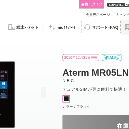
会員専用ページ
キャン
端末
セット
mioひかり
サポート
FAQ
EC Aterm MR05LN
2016年12月21日発売
Aterm MR05LN
NEC
デュアルSIMが更に便利で快適！
カラー：
ブラック
在