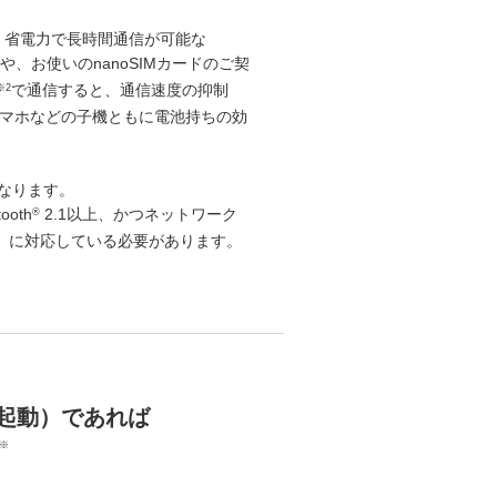
加え、省電力で長時間通信が可能な
や、お使いのnanoSIMカードのご契
で通信すると、通信速度の抑制
※2
スマホなどの子機ともに電池持ちの効
異なります。
oth
2.1以上、かつネットワーク
®
U）に対応している必要があります。
起動）であれば
※