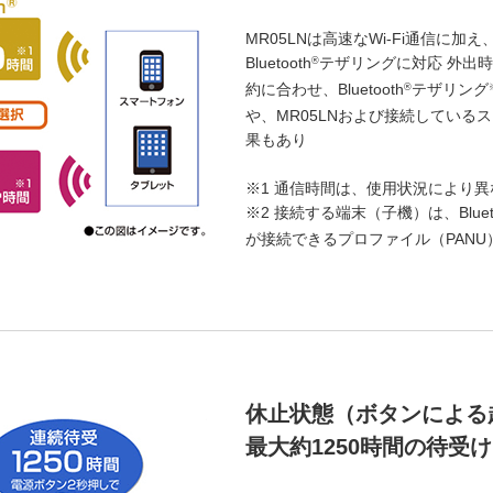
MR05LNは高速なWi-Fi通信に
Bluetooth
テザリングに対応 外出時
®
約に合わせ、Bluetooth
テザリング
®
や、MR05LNおよび接続している
果もあり
※1 通信時間は、使用状況により
※2 接続する端末（子機）は、Blueto
が接続できるプロファイル（PAN
休止状態（ボタンによる
最大約1250時間の待受け