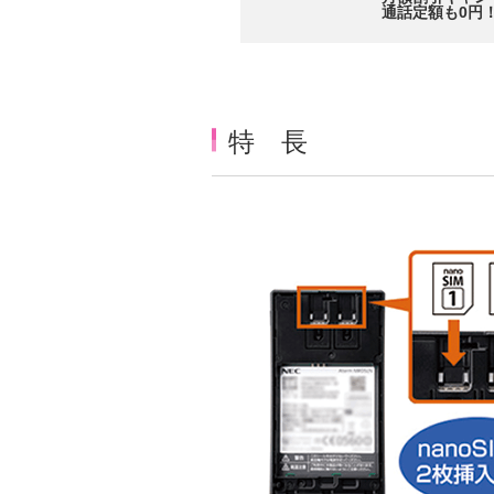
通話定額も0円
Item
2
of
3
特 長