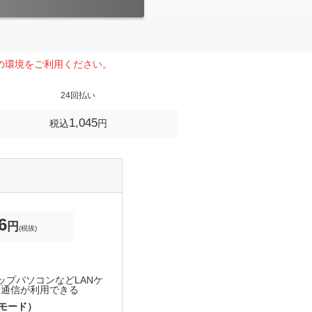
どの環境をご利用ください。
24回払い
1,045
税込
円
6
円
(税抜)
）
ップパソコンなどLANケ
速通信が利用できる
ジモード）