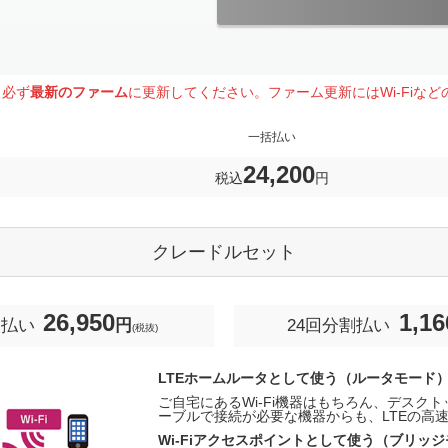
、必ず
最新のファーム
に更新してください。
ファーム更新にはWi-Fiな
一括払い
24,200
税込
円
クレードルセット
26,950
1,16
支払い
円
24回分割払い
(税抜)
LTEホームルータとして使う（ルータモード
ご自宅にあるWi-Fi機器はもちろん、デスクト
ーブルで接続が必要な機器からも、LTEの高
Wi-Fiアクセスポイントとして使う（ブリッ