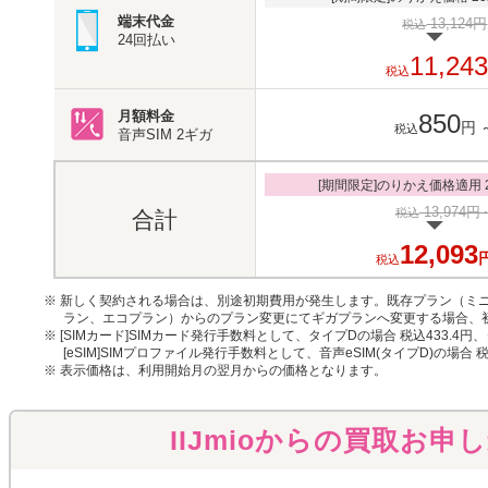
端末代金
13,124円
税込
24回払い
11,24
税込
月額料金
850
円
税込
音声SIM
2ギガ
[期間限定]のりかえ価格適用 20
13,974円
税込
合計
12,093
税込
※ 新しく契約される場合は、別途初期費用が発生します。既存プラン（ミニ
ラン、エコプラン）からのプラン変更にてギガプランへ変更する場合、
※ [SIMカード]SIMカード発行手数料として、タイプDの場合 税込433.4円
[eSIM]SIMプロファイル発行手数料として、音声eSIM(タイプD)の場合 
※ 表示価格は、利用開始月の翌月からの価格となります。
IIJmioからの買取お申