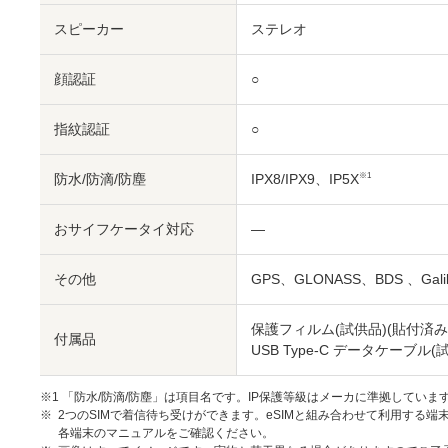
スピーカー
ステレオ
顔認証
○
指紋認証
○
防水/防滴/防塵
IPX8/IPX9、IP5X
※1
おサイフケータイ対応
―
その他
GPS、GLONASS、BDS 、Gali
保護フィルム(試供品)(貼付済み) 
付属品
USB Type-C データケーブル(
※1 「防水/防滴/防塵」は項目名です。IP保護等級はメーカに準拠していま
2つのSIMで着信待ち受けができます。eSIMと組み合わせて利用する端
各端末のマニュアルをご確認ください。