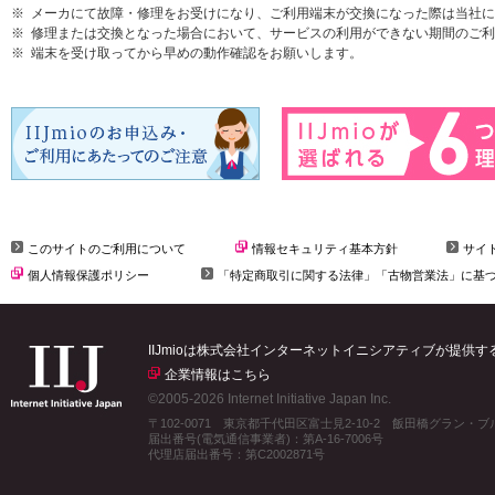
メーカにて故障・修理をお受けになり、ご利用端末が交換になった際は当社に
修理または交換となった場合において、サービスの利用ができない期間のご利
端末を受け取ってから早めの動作確認をお願いします。
このサイトのご利用について
情報セキュリティ基本方針
サイ
個人情報保護ポリシー
「特定商取引に関する法律」「古物営業法」に基
IIJmioは株式会社インターネットイニシアティブが提供
企業情報はこちら
©2005-2026 Internet Initiative Japan Inc.
〒102-0071 東京都千代田区富士見2-10-2 飯田橋グラン・
届出番号(電気通信事業者)：第A-16-7006号
代理店届出番号：第C2002871号