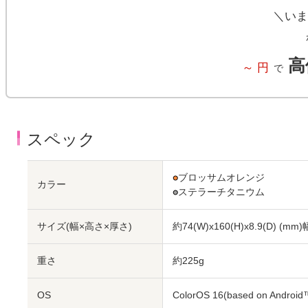
＼いま
高
～
円
で
スペック
●
ブロッサムオレンジ
カラー
●
ステラーチタニウム
サイズ(幅×高さ×厚さ)
約74(W)x160(H)x8.9(D)
(mm)
重さ
約225g
OS
ColorOS 16(based on Android