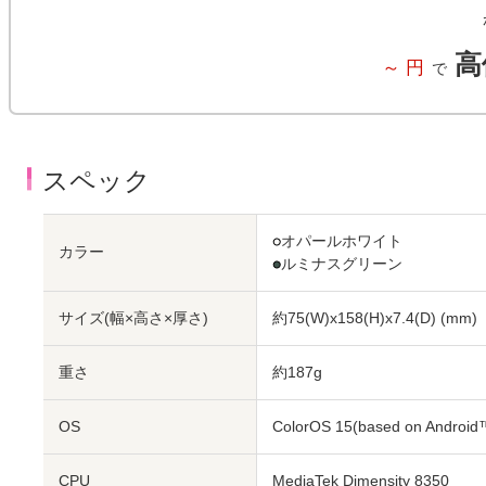
高
～
円
で
スペック
●
オパールホワイト
カラー
●
ルミナスグリーン
サイズ(幅×高さ×厚さ)
約75(W)x158(H)x7.4(D)
(mm)
重さ
約187g
OS
ColorOS 15(based on Android
CPU
MediaTek Dimensity 8350