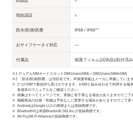
顔認証
○
指紋認証
○
防水/防滴/防塵
IP68 / IP69
※2
おサイフケータイ対応
―
付属品
保護フィルム(試供品)(貼付済み) 
※1 デュアルSIMカードスロットSIM1(nanoSIM)＋SIM2(nanoSIM/eSIM)
※2 「防水/防滴/防塵」は項目名です。IP保護等級はメーカに準拠していま
2つのSIMで着信待ち受けができます。eSIMと組み合わせて利用する端
各端末のマニュアルをご確認ください。
画像はすべてイメージです。実物と若干異なる場合がありますのでご了
掲載商品の仕様・性能は予告なしに変更する場合がありますのでご了承
AndroidはGoogle LLCの商標または登録商標です。
Bluetooth®は米国Bluetooth SIG,Inc.の登録商標です。
Wi-FiはWi-Fi Allianceの登録商標です。