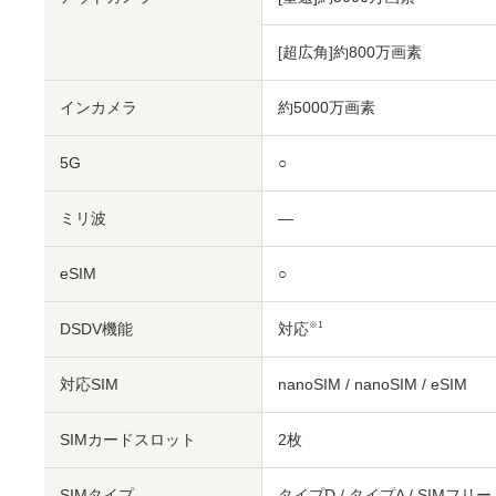
[超広角]約800万画素
インカメラ
約5000万画素
5G
○
ミリ波
―
eSIM
○
DSDV機能
対応
※1
対応SIM
nanoSIM
/
nanoSIM
/
eSIM
SIMカードスロット
2枚
SIMタイプ
タイプD / タイプA / SIMフリー