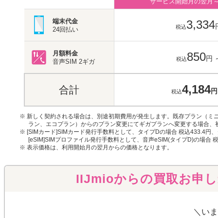
サービス開始月の翌月
端末代金
3,334
税込
24回払い
月額料金
850
円
税込
音声SIM
2ギガ
4,184
合計
円
税込
※ 新しく契約される場合は、別途初期費用が発生します。既存プラン（ミニ
ラン、エコプラン）からのプラン変更にてギガプランへ変更する場合、
※ [SIMカード]SIMカード発行手数料として、タイプDの場合 税込433.4円
[eSIM]SIMプロファイル発行手数料として、音声eSIM(タイプD)の場合 
※ 表示価格は、利用開始月の翌月からの価格となります。
IIJmioからの買取お申
＼いま