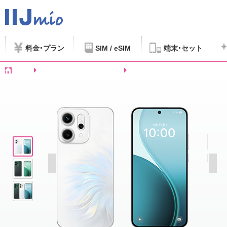
料金
プラン
SIM / eSIM
端末
セット
ホーム
SIMフリースマートフォンなど
OPPO Reno14 5G