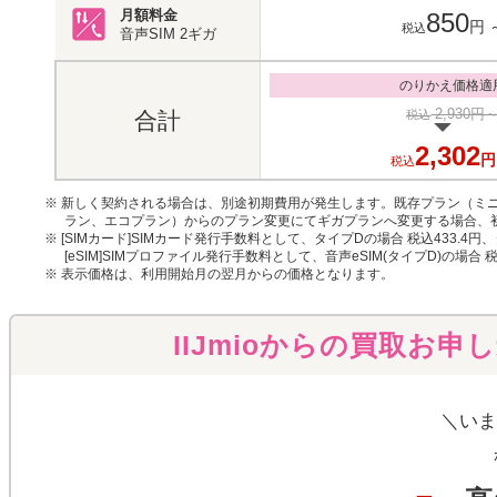
月額料金
850
円
税込
音声SIM
2ギガ
のりかえ価格適
2,930円
税込
合計
2,302
円
税込
※ 新しく契約される場合は、別途初期費用が発生します。既存プラン（ミニ
ラン、エコプラン）からのプラン変更にてギガプランへ変更する場合、
※ [SIMカード]SIMカード発行手数料として、タイプDの場合 税込433.4円
[eSIM]SIMプロファイル発行手数料として、音声eSIM(タイプD)の場合 
※ 表示価格は、利用開始月の翌月からの価格となります。
IIJmioからの買取お申
＼いま