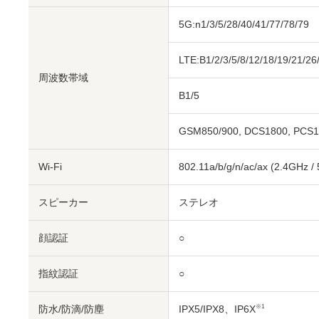
5G:n1/3/5/28/40/41/77/78/79
LTE:B1/2/3/5/8/12/18/19/21/26
周波数帯域
B1/5
GSM850/900, DCS1800, PCS
Wi-Fi
802.11a/b/g/n/ac/ax (2.4GHz /
スピーカー
ステレオ
顔認証
○
指紋認証
○
防水/防滴/防塵
IPX5/IPX8、IP6X
※1