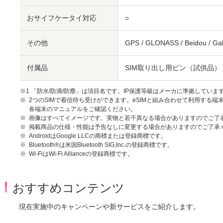
おサイフケータイ対応
○
その他
GPS / GLONASS / Beidou / Gal
付属品
SIM取り出し用ピン（試供品）
※1 「防水/防滴/防塵」は項目名です。IP保護等級はメーカに準拠していま
2つのSIMで着信待ち受けができます。eSIMと組み合わせて利用する端
各端末のマニュアルをご確認ください。
画像はすべてイメージです。実物と若干異なる場合がありますのでご了
掲載商品の仕様・性能は予告なしに変更する場合がありますのでご了承
AndroidはGoogle LLCの商標または登録商標です。
Bluetooth®は米国Bluetooth SIG,Inc.の登録商標です。
Wi-FiはWi-Fi Allianceの登録商標です。
おすすめコンテンツ
現在実施中のキャンペーンや新サービスをご紹介します。