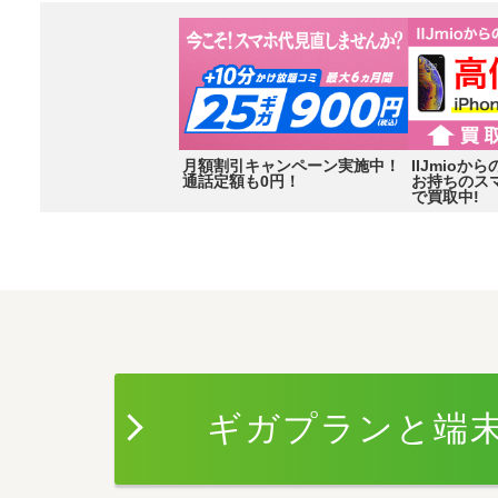
月額割引キャンペーン実施中！
IIJmio
通話定額も0円！
お持ちのス
で買取中!
Item
2
of
3
ギガプランと端