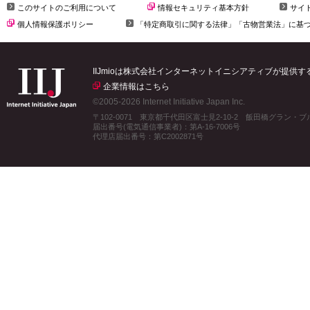
このサイトのご利用について
情報セキュリティ基本方針
サイ
個人情報保護ポリシー
「特定商取引に関する法律」「古物営業法」に基
IIJmioは株式会社インターネットイニシアティブが提供
企業情報はこちら
©2005-2026 Internet Initiative Japan Inc.
〒102-0071 東京都千代田区富士見2-10-2 飯田橋グラン・
届出番号(電気通信事業者)：第A-16-7006号
代理店届出番号：第C2002871号