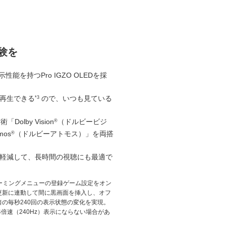
験を
能を持つPro IGZO OLEDを採
再生できる
ので、いつも見ている
*3
lby Vision
（ドルビービジ
®
mos
（ドルビーアトモス）」を両搭
®
軽減して、長時間の視聴にも最適で
ーミングメニューの登録ゲーム設定をオン
更新に連動して間に黒画面を挿入し、オフ
倍の毎秒240回の表示状態の変化を実現。
倍速（240Hz）表示にならない場合があ