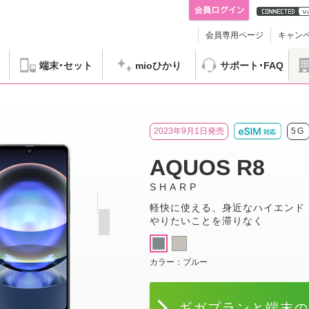
会員専用ページ
キャン
端末
セット
mioひかり
サポート
FAQ
HARP AQUOS R8
2023年9月1日発売
5G
AQUOS R8
SHARP
軽快に使える、身近なハイエンド
やりたいことを滞りなく
カラー：
ブルー
ギガプランと端末