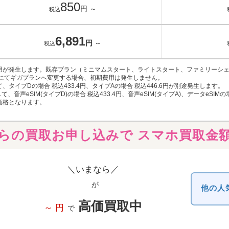
850
円
～
税込
6,891
円
～
税込
用が発生します。既存プラン（ミニマムスタート、ライトスタート、ファミリーシェ
にてギガプランへ変更する場合、初期費用は発生しません。
して、タイプDの場合 税込433.4円、タイプAの場合 税込446.6円が別途発生します。
して、音声eSIM(タイプD)の場合 税込433.4円、音声eSIM(タイプA)、データeSI
価格となります。
ioからの買取お申し込みで
スマホ買取金
＼いまなら／
が
他の人
高価買取中
～
円
で