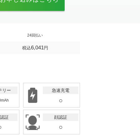
24回払い
6,041
税込
円
テリー
急速充電
○
0mAh
認証
顔認証
○
○