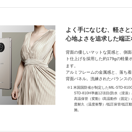
よく手になじむ、軽さと
心地よさを追求した端正
背面の優しいマットな質感と、側面
ト仕上げを採用した約179gの軽量
ます。
アルミフレームの金属感と、落ち着
背面パネル。洗練されたバランスの
米国国防省が制定したMIL-STD-81
STD-810H準拠12項目(防水（浸漬
高温保管（変動）/高温動作（固定）/
度耐久（温度衝撃）/低圧保管/低圧
施。