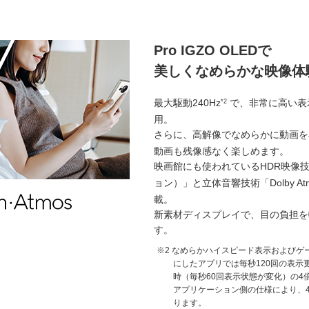
Pro IGZO OLEDで
美しくなめらかな映像体
最大駆動240Hz
で、非常に高い表示性
*2
用。
さらに、高解像でなめらかに動画を
動画も残像感なく楽しめます。
映画館にも使われているHDR映像技術「Do
ョン）」と立体音響技術「Dolby At
載。
新素材ディスプレイで、目の負担を
す。
なめらかハイスピード表示およびゲ
にしたアプリでは毎秒120回の表示
時（毎秒60回表示状態が変化）の4
アプリケーション側の仕様により、4
ります。