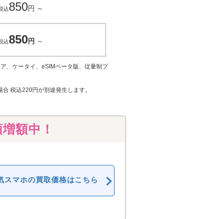
850
円
～
税込
850
円
～
税込
ア、ケータイ、eSIMベータ版、従量制プ
Mの場合 税込220円が別途発生します。
額増額中！
気スマホの買取価格はこちら