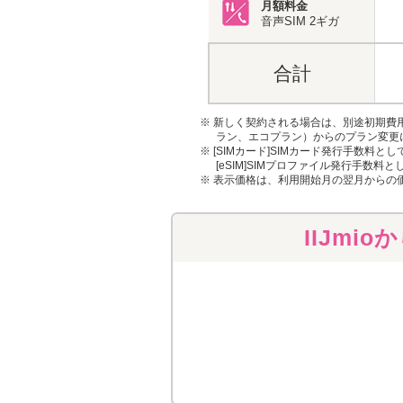
月額料金
音声SIM
2ギガ
合計
※ 新しく契約される場合は、別途初期費
ラン、エコプラン）からのプラン変更
※ [SIMカード]SIMカード発行手数料と
[eSIM]SIMプロファイル発行手数料と
※ 表示価格は、利用開始月の翌月からの
IIJm