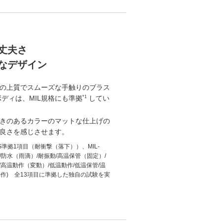
丈夫さ
なデザイン
の上質でスムーズな手触りのブラス
ボディは、MIL規格にも準拠
してい
*1
きのあるカラーのマットな仕上げの
良さを感じさせます。
0G準拠1項目（耐衝撃（落下））、MIL-
）/防水（雨滴）/耐振動/高温保管（固定）/
高温動作（変動）/低温動作/低温保管/温
動作) 全13項目に準拠した独自の試験を実