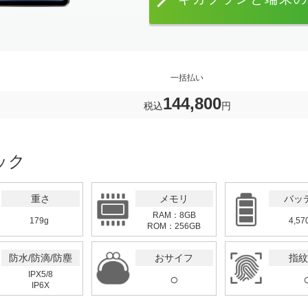
一括払い
144,800
税込
円
ック
重さ
メモリ
バッ
RAM：8GB
179g
4,57
ROM：256GB
防水/防滴/防塵
おサイフ
指紋
IPX5/8
○
IP6X