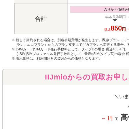
のりかえ価格適
3,348円
税込
合計
850
円
税込
※ 新しく契約される場合は、別途初期費用が発生します。既存プラン（ミニ
ラン、エコプラン）からのプラン変更にてギガプランへ変更する場合、
※ [SIMカード]SIMカード発行手数料として、タイプDの場合 税込433.4円
[eSIM]SIMプロファイル発行手数料として、音声eSIM(タイプD)の場合 
※ 表示価格は、利用開始月の翌月からの価格となります。
IIJmioからの買取お申
＼いま
高
～
円
で