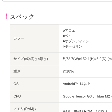
スペック
●
アロエ
●
ベイ
カラー
●
オブシディアン
●
ポーセリン
サイズ(幅×高さ×厚さ)
約72.7(W)x152.1(H)x8.9(D)
(m
重さ
約189g
OS
Android™ 14以上
CPU
Google Tensor G3 、Tit
メモリ(RAM) /
RAM：8GB / ROM：128GB