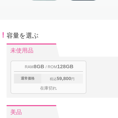
Item
1
of
5
容量を選ぶ
未使用品
8GB
128GB
RAM
/ ROM
59,800
通常価格
税込
円
在庫切れ
美品