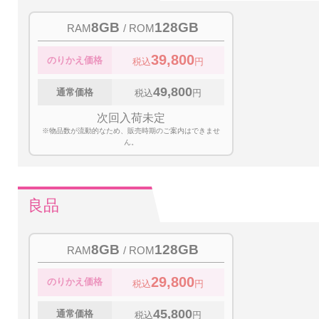
8GB
128GB
RAM
/ ROM
39,800
のりかえ価格
税込
円
49,800
通常価格
税込
円
次回入荷未定
※物品数が流動的なため、販売時期のご案内はできませ
ん。
良品
8GB
128GB
RAM
/ ROM
29,800
のりかえ価格
税込
円
45,800
通常価格
税込
円