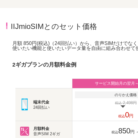
IIJmioSIMとのセット価格
月額 850円(税込)（24回払い）から、音声SIMだけでな
使いたい機能と使いたいデータ量を自由に組み合わせて
2ギガプランの月額料金例
サービス開始月の翌月
のりかえ価格
端末代金
2,498円
税込
24回払い
0
円
税込
月額料金
850
円
税込
音声SIM
2ギガ