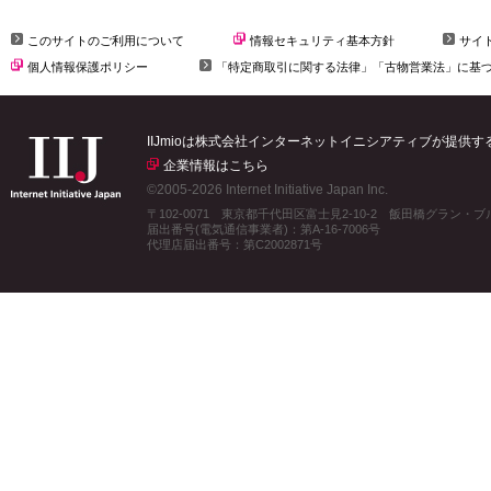
このサイトのご利用について
情報セキュリティ基本方針
サイ
個人情報保護ポリシー
「特定商取引に関する法律」「古物営業法」に基
IIJmioは株式会社インターネットイニシアティブが提供
企業情報はこちら
©2005-2026 Internet Initiative Japan Inc.
〒102-0071 東京都千代田区富士見2-10-2 飯田橋グラン・
届出番号(電気通信事業者)：第A-16-7006号
代理店届出番号：第C2002871号