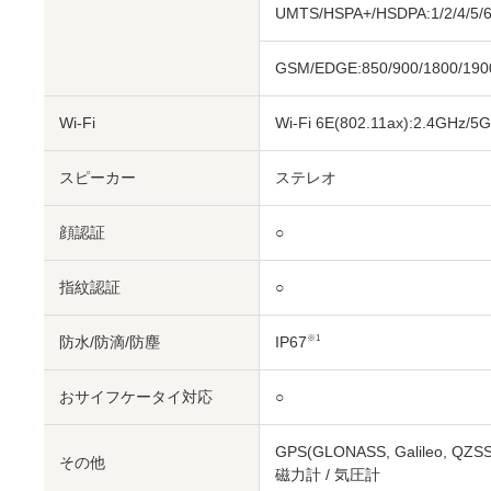
UMTS/HSPA+/HSDPA:1/2/4/5/6
GSM/EDGE:850/900/1800/190
Wi-Fi
Wi-Fi 6E(802.11ax):2.4GHz/
スピーカー
ステレオ
顔認証
○
指紋認証
○
防水/防滴/防塵
IP67
※1
おサイフケータイ対応
○
GPS(GLONASS, Galileo,
その他
磁力計 / 気圧計