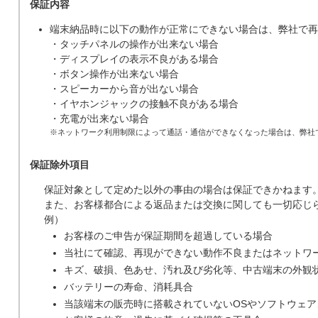
保証内容
端末納品時に以下の動作が正常にできない場合は、弊社で再
・タッチパネルの操作が出来ない場合
・ディスプレイの表示不良がある場合
・ボタン操作が出来ない場合
・スピーカーから音が出ない場合
・イヤホンジャックの接触不良がある場合
・充電が出来ない場合
※ネットワーク利用制限によって通話・通信ができなくなった場合は、弊社
保証除外項目
保証対象として定めた以外の事由の場合は保証できかねます
また、お客様都合による返品または交換に関しても一切応じ
例）
お客様のご申告が保証期間を超過している場合
当社にて確認、再現ができない動作不良またはネットワ
キズ、破損、色あせ、汚れ及び劣化等、中古端末の外観
バッテリーの寿命、消耗具合
当該端末の販売時に搭載されていないOSやソフトウェ