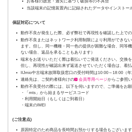
お客様の故意・過失に基づく破損等の不具合
当該端末の記憶装置内に記録されたデータやインストー
保証対応について
動作不良が発生した際、必ず弊社で再現性を確認した上での
動作不良またはネットワーク利用制限により利用ができない
ます。但し、同一機種・同一色の提供が困難な場合、同等機
ない場合、返品を承ることもあります）
端末をお送りいただく際は着払いでご発送ください。交換を
但し、再現性が確認出来ず返送させていただく場合は、着払
IIJmio中古端末故障取扱窓口の受付時間は10:00～18:0
連絡先は、ご契約者様向けの
会員専用ページ
からご参照
動作不良受付の際には、以下を伺いますので、ご準備をお願
・「mts」から始まるサービスコード
・利用開始日（もしくはご到着日）
・端末のIMEI
(ご注意点)
原因特定のため商品を長時間お預かりする場合もございます