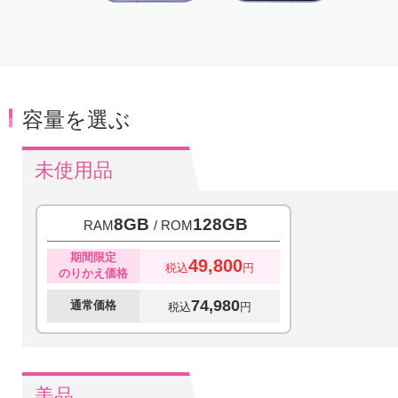
Item
1
of
5
容量を選ぶ
未使用品
8GB
128GB
RAM
/ ROM
期間限定
49,800
税込
円
のりかえ価格
74,980
通常価格
税込
円
美品