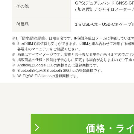
GPS(デュアルバンド GNSS GPS,
その他
/ 加速度計 / ジャイロメーター /
付属品
1m USB-C® - USB-C® ケー
※1 「防水/防滴/防塵」は項目名です。IP保護等級はメーカに準拠していま
2つのSIMで着信待ち受けができます。eSIMと組み合わせて利用する端
各端末のマニュアルをご確認ください。
画像はすべてイメージです。実物と若干異なる場合がありますのでご了
掲載商品の仕様・性能は予告なしに変更する場合がありますのでご了承
AndroidはGoogle LLCの商標または登録商標です。
Bluetooth®は米国Bluetooth SIG,Inc.の登録商標です。
Wi-FiはWi-Fi Allianceの登録商標です。
価格・ラ