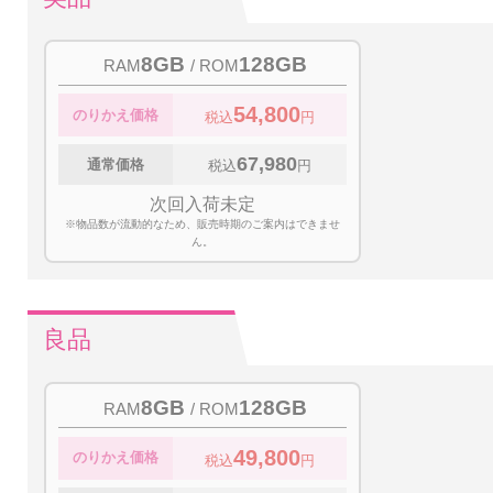
8GB
128GB
RAM
/ ROM
54,800
のりかえ価格
税込
円
67,980
通常価格
税込
円
次回入荷未定
※物品数が流動的なため、販売時期のご案内はできませ
ん。
良品
8GB
128GB
RAM
/ ROM
49,800
のりかえ価格
税込
円