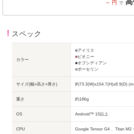
高
～
円
で
スペック
●
アイリス
●
ピオニー
カラー
●
オブシディアン
●
ポーセリン
サイズ(幅×高さ×厚さ)
約73.3(W)x154.7(H)x8.9(D)
(m
重さ
約186g
OS
Android™ 15以上
CPU
Google Tensor G4 、Tit