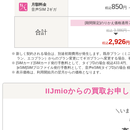
月額料金
850
円
税込
音声SIM
2ギガ
[期間限定]のりかえ価格適用 20
3,986円
税込
合計
2,926
円
税込
※ 新しく契約される場合は、別途初期費用が発生します。既存プラン（ミニ
ラン、エコプラン）からのプラン変更にてギガプランへ変更する場合、
※ [SIMカード]SIMカード発行手数料として、タイプDの場合 税込433.4円
[eSIM]SIMプロファイル発行手数料として、音声eSIM(タイプD)の場合 
※ 表示価格は、利用開始月の翌月からの価格となります。
IIJmioからの買取お申
＼いま