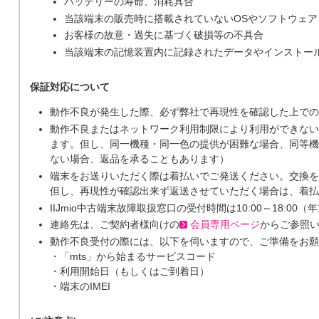
バッテリーの寿命、消耗具合
当該端末の販売時に搭載されていないOSやソフトウェ
お客様の故意・過失に基づく破損等の不具合
当該端末の記憶装置内に記録されたデータやインストー
保証対応について
動作不良が発生した際、必ず弊社で再現性を確認した上での
動作不良またはネットワーク利用制限により利用ができない
ます。但し、同一機種・同一色の提供が困難な場合、同等機
ない場合、返品を承ることもあります）
端末をお送りいただく際は着払いでご発送ください。交換を
但し、再現性が確認出来ず返送させていただく場合は、着払
IIJmio中古端末故障取扱窓口の受付時間は10:00～18:0
連絡先は、ご契約者様向けの
会員専用ページ
からご参照
動作不良受付の際には、以下を伺いますので、ご準備をお願
・「mts」から始まるサービスコード
・利用開始日（もしくはご到着日）
・端末のIMEI