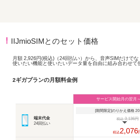
IIJmioSIMとのセット価格
月額 2,926円(税込)（24回払い）から、音声SIMだけで
使いたい機能と使いたいデータ量を自由に組み合わせて
2ギガプランの月額料金例
サービス開始月の翌月
[期間限定]のりかえ価格 202
端末代金
3,136円
税込
24回払い
2,076
税込