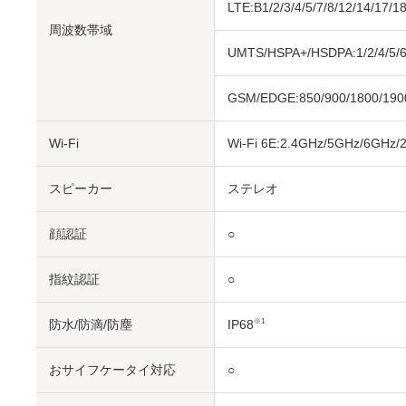
LTE:B1/2/3/4/5/7/8/12/14/17/1
周波数帯域
UMTS/HSPA+/HSDPA:1/2/4/5/6
GSM/EDGE:850/900/1800/190
Wi-Fi
Wi-Fi 6E:2.4GHz/5GHz/6GHz/
スピーカー
ステレオ
顔認証
○
指紋認証
○
防水/防滴/防塵
IP68
※1
おサイフケータイ対応
○