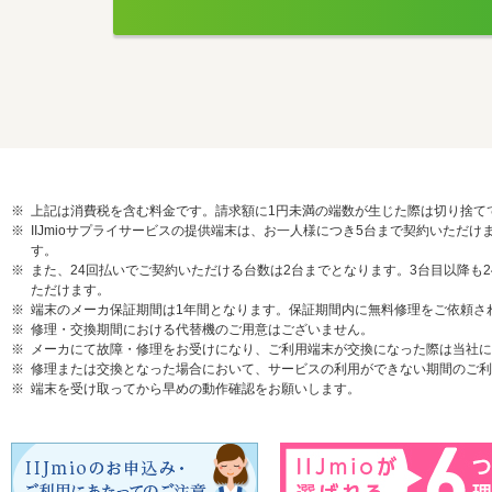
上記は消費税を含む料金です。請求額に1円未満の端数が生じた際は切り捨て
IIJmioサプライサービスの提供端末は、お一人様につき5台まで契約いた
す。
また、24回払いでご契約いただける台数は2台までとなります。3台目以降も
ただけます。
端末のメーカ保証期間は1年間となります。保証期間内に無料修理をご依頼さ
修理・交換期間における代替機のご用意はございません。
メーカにて故障・修理をお受けになり、ご利用端末が交換になった際は当社に
修理または交換となった場合において、サービスの利用ができない期間のご利
端末を受け取ってから早めの動作確認をお願いします。