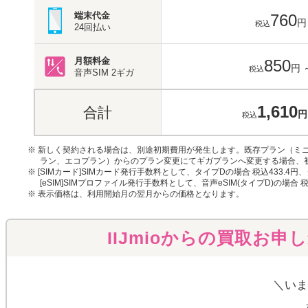
端末代金
760
円
税込
24回払い
月額料金
850
円
税込
音声SIM
2ギガ
1,610
合計
円
税込
※ 新しく契約される場合は、別途初期費用が発生します。既存プラン（ミニ
ラン、エコプラン）からのプラン変更にてギガプランへ変更する場合、
※ [SIMカード]SIMカード発行手数料として、タイプDの場合 税込433.4円
[eSIM]SIMプロファイル発行手数料として、音声eSIM(タイプD)の場合 
※ 表示価格は、利用開始月の翌月からの価格となります。
IIJmioからの買取お申
＼いま