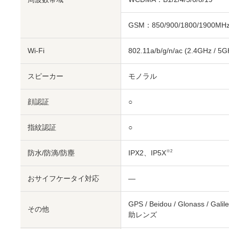
GSM：850/900/1800/1900MH
Wi-Fi
802.11a/b/g/n/ac (2.4GHz / 5G
スピーカー
モノラル
顔認証
○
指紋認証
○
防水/防滴/防塵
IPX2、IP5X
※2
おサイフケータイ対応
―
GPS / Beidou / Glonass
その他
助レンズ