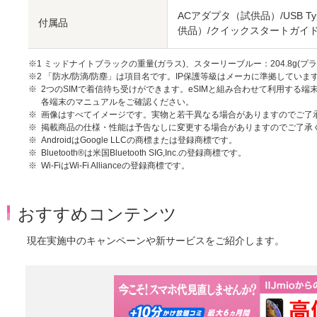
ACアダプタ（試供品）/USB 
付属品
供品）/クイックスタートガイ
※1 ミッドナイトブラックの重量(ガラス)、スターリーブルー：204.8g(プラ
※2 「防水/防滴/防塵」は項目名です。IP保護等級はメーカに準拠していま
2つのSIMで着信待ち受けができます。eSIMと組み合わせて利用する端
各端末のマニュアルをご確認ください。
画像はすべてイメージです。実物と若干異なる場合がありますのでご了
掲載商品の仕様・性能は予告なしに変更する場合がありますのでご了承
AndroidはGoogle LLCの商標または登録商標です。
Bluetooth®は米国Bluetooth SIG,Inc.の登録商標です。
Wi-FiはWi-Fi Allianceの登録商標です。
おすすめコンテンツ
現在実施中のキャンペーンや新サービスをご紹介します。