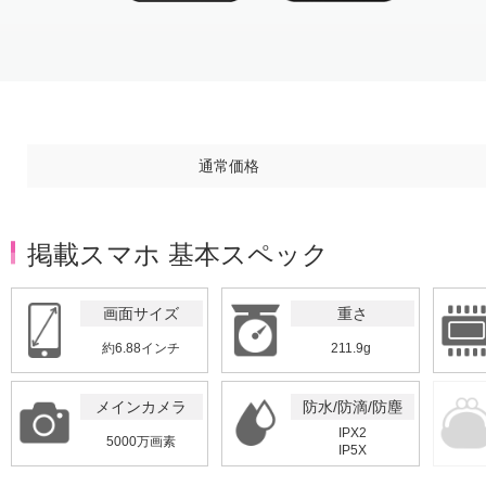
Item
1
of
4
通常価格
掲載スマホ 基本スペック
画面サイズ
重さ
約6.88インチ
211.9g
メインカメラ
防水/防滴/防塵
IPX2
5000万画素
IP5X