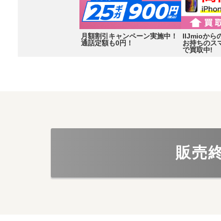
月額割引キャンペーン実施中！
IIJmio
通話定額も0円！
お持ちのス
で買取中!
Item
3
of
3
販売