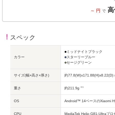
高
～
円
で
スペック
●
ミッドナイトブラック
カラー
●
スターリーブルー
●
セージグリーン
サイズ(幅×高さ×厚さ)
約77.8(W)x171.88(H)x8.22(D)
重さ
約211.9g
※1
OS
Android™ 14ベースのXiaomi H
CPU
MediaTek Helio G81-Ultra