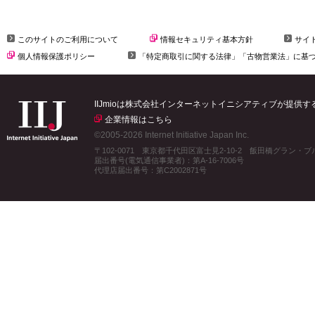
このサイトのご利用について
情報セキュリティ基本方針
サイ
個人情報保護ポリシー
「特定商取引に関する法律」「古物営業法」に基
IIJmioは株式会社インターネットイニシアティブが提供
企業情報はこちら
©2005-2026 Internet Initiative Japan Inc.
〒102-0071 東京都千代田区富士見2-10-2 飯田橋グラン・
届出番号(電気通信事業者)：第A-16-7006号
代理店届出番号：第C2002871号