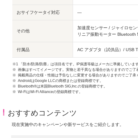
おサイフケータイ対応
―
加速度センサー / ジャイロセンサ
その他
リニア振動モーター Bluetooth 5
付属品
AC アダプタ（試供品）/ USB
※1 「防水/防滴/防塵」は項目名です。IP保護等級はメーカに準拠していま
画像はすべてイメージです。実物と若干異なる場合がありますのでご了
掲載商品の仕様・性能は予告なしに変更する場合がありますのでご了承
AndroidはGoogle LLCの商標または登録商標です。
Bluetooth®は米国Bluetooth SIG,Inc.の登録商標です。
Wi-FiはWi-Fi Allianceの登録商標です。
おすすめコンテンツ
現在実施中のキャンペーンや新サービスをご紹介します。