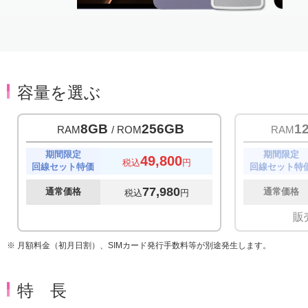
Item
1
of
3
容量を選ぶ
8GB
256GB
1
RAM
/ ROM
RAM
期間限定
期間限定
49,800
税込
円
回線セット特価
回線セット特
77,980
通常価格
通常価格
税込
円
販
※ 月額料金（初月日割）、SIMカード発行手数料等が別途発生します。
特 長