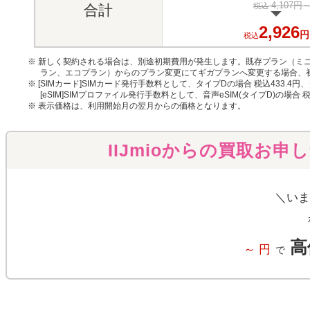
4,107円
税込
合計
2,926
円
税込
※ 新しく契約される場合は、別途初期費用が発生します。既存プラン（ミニ
ラン、エコプラン）からのプラン変更にてギガプランへ変更する場合、
※ [SIMカード]SIMカード発行手数料として、タイプDの場合 税込433.4円
[eSIM]SIMプロファイル発行手数料として、音声eSIM(タイプD)の場合 
※ 表示価格は、利用開始月の翌月からの価格となります。
IIJmioからの買取お申
＼いま
高
～
円
で