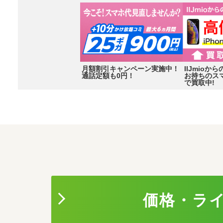
月額割引キャンペーン実施中！
IIJmio
通話定額も0円！
お持ちのス
で買取中!
Item
2
of
3
価格・ラ