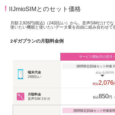
IIJmioSIMとのセット価格
月額 2,926円(税込)（24回払い）から、音声SIMだけで
使いたい機能と使いたいデータ量を自由に組み合わせて
2ギガプランの月額料金例
サービス開始月の翌月
[期間限定]回線セット特価 20
端末代金
3,257円
税込
24回払い
2,076
税込
月額料金
850
円
税込
音声SIM
2ギガ
[期間限定]回線セット特価適用 2