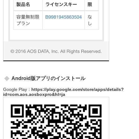
Android版アプリのインストール
Google Play：
https://play.google.com/store/apps/details?
id=com.aos.aosboxpro&hl=ja