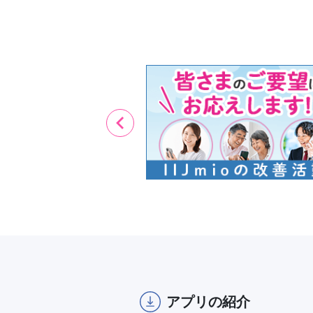
Item
1
of
10
アプリの紹介