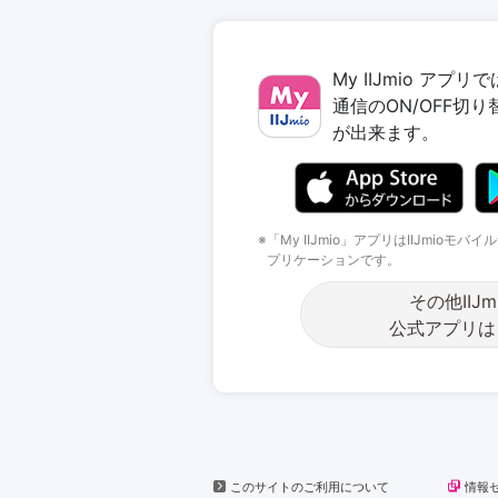
My IIJmio ア
通信のON/OFF切
が出来ます。
「My IIJmio」アプリはIIJmio
プリケーションです。
その他IIJm
公式アプリは
このサイトのご利用について
情報