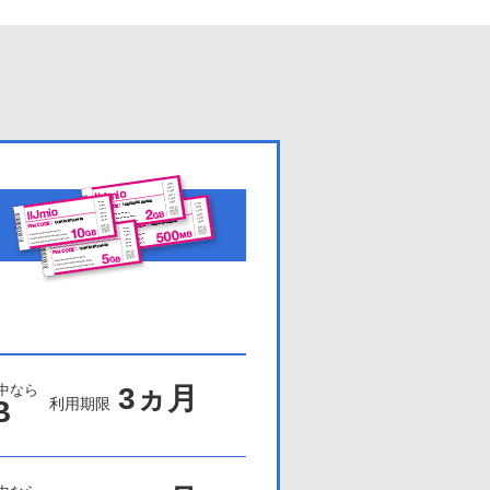
3ヵ月
中なら
B
利用期限