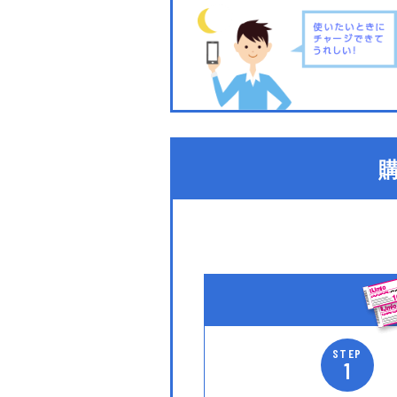
STEP
1