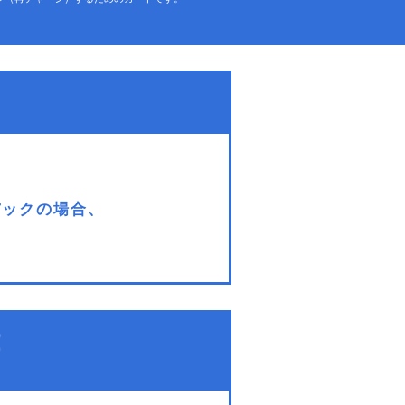
パックの場合、
！
く