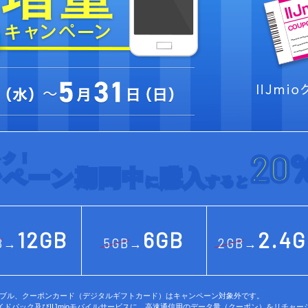
20
トク！
ンペーン期間中
購入
に
すると
12GB
6GB
2.4G
B→
5GB→
2GB→
レクタブル、クーポンカード（デジタルギフトカード）はキャンペーン対象外です。
ioプリペイドパック及びIIJmioモバイルサービスに、高速通信用のデータ量（クーポン）をリチ