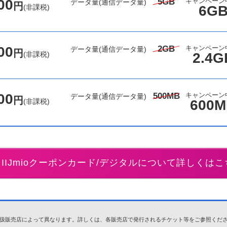
00
5GB
キャンペーン
データ量
(通信データ量)
円
(非課税)
6G
00
2GB
キャンペーン
データ量
(通信データ量)
円
(非課税)
2.4G
00
500MB
キャンペーン
データ量
(通信データ量)
円
(非課税)
600
IIJmioクーポンカード/デジタルについて
詳しくはこ
は、取扱販売店によって異なります。詳しくは、各販売店で発行されるチケット等をご参照くだ