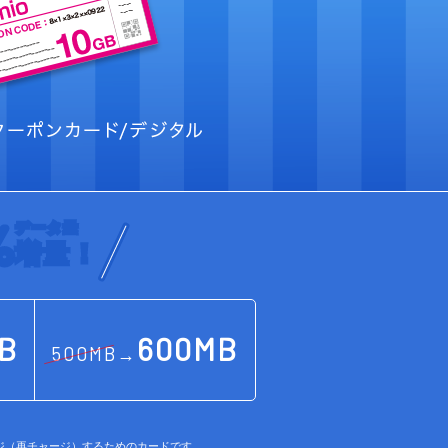
%
データ量
増量！
B
600MB
500MB→
ャージ（再チャージ）するためのカードです。