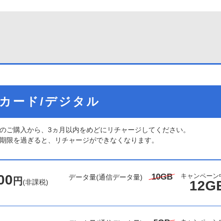
ポンカード/デジタル
ジタルのご購入から、3ヵ月以内をめどにリチャージしてください。
期限を過ぎると、リチャージができなくなります。
00
10GB
キャンペーン
データ量
(通信データ量)
円
(非課税)
12G