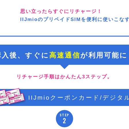
思い立ったらすぐにリチャージ！
IIJmioのプリペイドSIMを便利に使いこ
購入後、すぐに
高速通信
が利用可能に
リチャージ手順はかんたん3ステップ。
IIJmioクーポンカード/デジタ
STEP
2