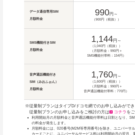
990
データ通信専用SIM
円～
月額料金
（900円（税抜））
1,144
円～
SMS機能付きSIM
（1,040円（税抜））
月額料金
（月額料金：990円＋
SMS機能付帯料：154円）
1,760
音声通話機能付き
円～
（1,600円（税抜））
SIM（みおふぉん）
（月額料金：990円＋
月額料金
音声通話機能付帯料：770円）
※従量制プランはタイプD/ドコモ網でのお申し込みがで
従量制プランのお申し込みをご検討の方は
コチラ
をご
利用開始月の月額料金と音声通話機能付帯料は日割となり、S
の料金が発生します。
月額料金には、020番号(M2M等専用番号)を除き、ユニバーサ
カードごとに、ユニバーサルサービス料は利用開始月の翌月、