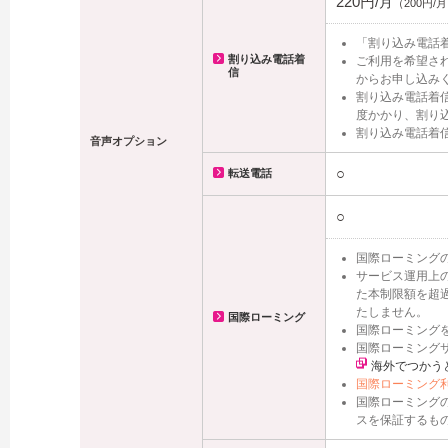
220円
/月
（200円/
「割り込み電話
割り込み電話着
ご利用を希望され
信
からお申し込み
割り込み電話着
度かかり、割り
割り込み電話着
音声オプション
○
転送電話
○
国際ローミングの
サービス運用上
た本制限額を超
たしません。
国際ローミング
国際ローミング
国際ローミング
海外でつかう
国際ローミング
国際ローミングの
スを保証するも