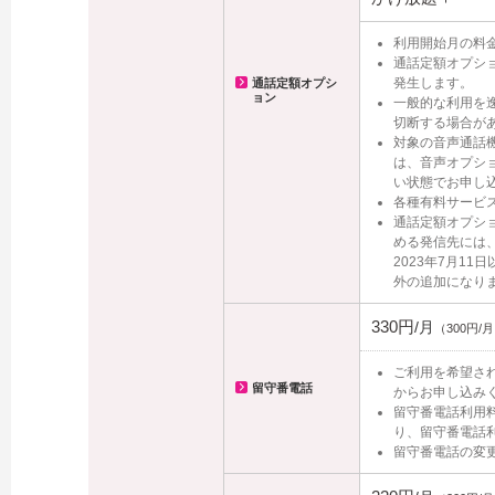
利用開始月の料
通話定額オプシ
発生します。
通話定額オプシ
ョン
一般的な利用を
切断する場合が
対象の音声通話
は、音声オプシ
い状態でお申し
各種有料サービ
通話定額オプシ
める発信先には
2023年7月1
外の追加になり
330円
/月
（300円/
ご利用を希望され
留守番電話
からお申し込み
留守番電話利用
り、留守番電話
留守番電話の変