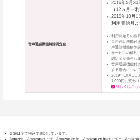
2019年9月
（12ヵ月ー利
2019年10
利用開始月より
利用開始月の翌
音声通話機能付き
音声通話機能解除調定金
声通話機能解除
サービスの解約、
調定金が発生し
音声通話機能付き
する場合につい
2019年10月
1,000円に変わ
詳しくはこち
金額は全て税込で表記しています。
Amazon、Amazonのロゴ、Amazon.co.jp、Amazon.co.jpのロゴは、Ama