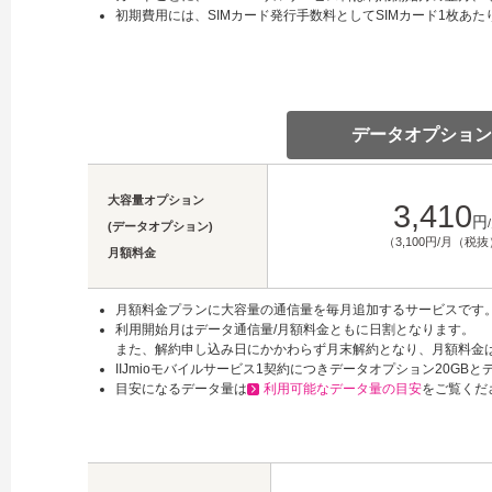
初期費用には、SIMカード発行手数料としてSIMカード1枚あたり
データオプション 
大容量オプション
3,410
円
(データオプション)
（3,100円/月（税
月額料金
月額料金プランに大容量の通信量を毎月追加するサービスです
利用開始月はデータ通信量/月額料金ともに日割となります。
また、解約申し込み日にかかわらず月末解約となり、月額料金
IIJmioモバイルサービス1契約につきデータオプション20GB
目安になるデータ量は
利用可能なデータ量の目安
をご覧くだ