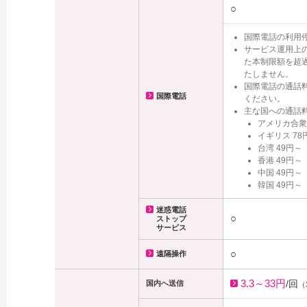
○
国際電話の利用停
サービス運用上
た本制限額を超
たしません。
国際電話の通話料
国際電話
ください。
主な国への通話
アメリカ合衆
イギリス 78
台湾 49円～
香港 49円～
中国 49円～
韓国 49円～
迷惑電話
○
ストップ
サービス
○
遠隔操作
3.3～33円
/回
国内へ送信
（