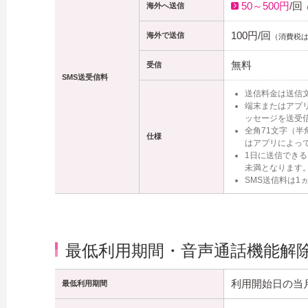
50～500円
/回
海外へ送信
100円
/回
海外で送信
（消費税
無料
受信
SMS送受信料
送信料金は送信
端末またはアプリ
ッセージを送受
全角71文字（半
仕様
はアプリによっ
1日に送信できる
未満となります
SMS送信料は1
最低利用期間・音声通話機能解
利用開始日の当
最低利用期間