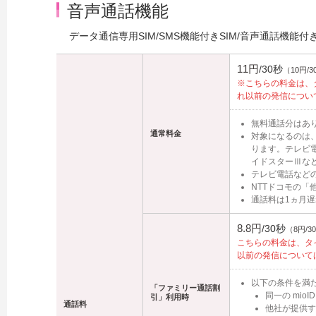
音声通話機能
データ通信専用SIM/SMS機能付きSIM/音声通話機能
11円
/30秒
（10円/
※こちらの料金は、タイ
れ以前の発信について
無料通話分はあ
通常料金
対象になるのは、携
ります。テレビ
イドスターⅢな
テレビ電話などの
NTTドコモの
通話料は1ヵ月
8.8円
/30秒
（8円/
こちらの料金は、タイプ
以前の発信については
以下の条件を満
「ファミリー通話割
同一の mi
引」利用時
通話料
他社が提供す