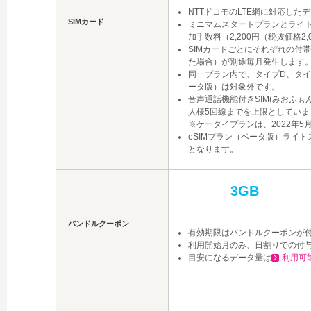
NTTドコモのLTE網に対応した
SIMカード
ミニマムスタートプランとライト
加手数料（2,200円（税抜価格2
SIMカードごとにそれぞれの付帯
た場合）が別途毎月発生します
同一プラン内で、タイプD、タイ
ータ版）は対象外です。
音声通話機能付きSIM(みおふ
人様5回線までを上限としていま
※ケータイプランは、2022年
eSIMプラン（ベータ版）ライ
となります。
3GB
バンドルクーポン
有効期限はバンドルクーポンが
利用開始月のみ、日割りでの付
目安になるデータ量は
利用可