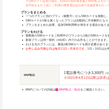
※SIMカード追加の場合、IIJmioの契約者名義とMNP転
加手続きを行う前にご利用の携帯電話会社側で名義変更を行っ
プランをまとめる
一つのプランに別のプラン（複数可）からSIMカードを移動し
SIMカードが1枚も無くなったプランは自動的に月末解約とな
プランをまとめた結果、追加SIM利用料が発生する場合があり
プランをわける
複数枚のSIMカードをご利用中のプランから1枚のSIMカード
新規プランは同一契約（mioID）内でのみ作ることができます
わける元のプランには、最低1枚SIMカードを残す必要がありま
お申し込み可能な日は毎月11日～月末日です
。1日～10日は
1電話番号につき3,300円
（3
MNP転出
※2021年4月1日以降は請
MNPについての詳細は
MNP転入・転出
をご確認ください。