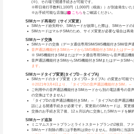
(※)、その場で開通手続きが可能です。
※即日発行手数料1,100円（1,000円（税抜））が別途発生い
※お手続可能な店舗は
こちら
をご確認ください。
SIMカード再発行（サイズ変更）
SIMカード紛失時や、SIMカードが故障した際は、SIMカード
SIMカードはマルチSIMのため、サイズ変更が必要な場合は再
SIMカード交換
SIMカードの交換（データ通信専用SIM/SMS機能付きSIM/音
音声通話機能付きSIMカードからSMS機能付きSIMまたはデー
※ SMS機能付きSIMまたはデータ通信専用SIMから音声通話
音声通話機能付きSIMからSMS機能付きSIMまたはデータSIM
ます。
SIMカードタイプ変更(タイプD⇔タイプA)
SIMカードのタイプ変更（タイプD⇔タイプA）の変更が可能で
※2021年3月4日より、「タイプDの音声通話機能付きSIM」
ご利用中の音声通話機能付きSIMカードから別の電話番号の音声
の交換はできません）
「タイプDの音声通話機能付きSIM」⇔「タイプAの音声通話機能
話による開通手続きが必要です。変更前のSIMカードは、変更
交換のお手続き完了後、12ヵ月以内に交換したSIMカードを
SIMカード追加
ミニマムスタートプランとライトスタートプランの2枚目、ファ
SIMカード削除の際には手数料は掛かりません。削除時に当該