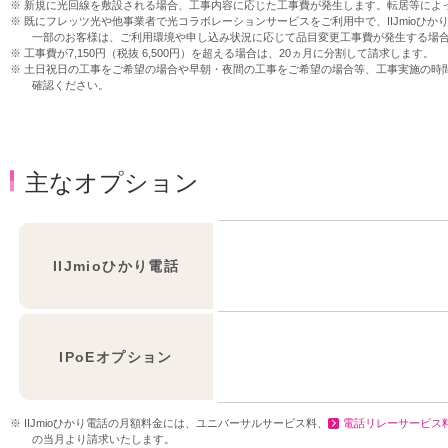
新規に光回線を敷設される場合、工事内容に応じた工事費が発生します。転居等によ
既にフレッツ光や他事業者で光コラボレーションサービスをご利用中で、IIJmioひ
一部のお客様は、ご利用環境や申し込み状況に応じて品目変更工事費が発生する場
工事費が7,150円（税抜 6,500円）を超える場合は、20ヵ月に分割して請求します。
土日祝日の工事をご希望の場合や早朝・夜間の工事をご希望の場合等、工事実施の時
確認ください。
主なオプション
IIJmioひかり電話
IPoEオプション
IIJmioひかり電話の月額料金には、ユニバーサルサービス料、
電話リレーサービス
の当月より請求いたします。