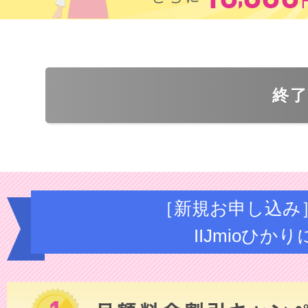
終
［新規お申し込み
IIJmioひ