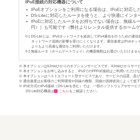
IPoE接続の対応機器について
IPoEオプションをご利用になる場合は、IPoEに対応
DS-Liteに対応したルータを使うと、より快適にイン
IPoEに対応したルータをお持ちでない場合は、無線ルー
円）］も可能です（弊社よりレンタル提供するホームゲー
DS-Liteとは、IPv6ネットワークを経由してIPv4通信を行うための通
ネットワーク混雑の影響を受けにくくなります。通信速度はIPv6ネット
よりもより高速な通信をご利用いただけます。
無線ルータ（ホームゲートウェイ）の機器種類はお選びいただけませ
本オプションはIIJmioひかりのオプションサービスです。IIJmioひかり
本オプションをお申し込みすると、IPv6でのPPPoE接続はご利用いただ
本オプションはベストエフォート型サービスであり、サービスの品質、及び
通信速度はお客様のご利用環境や回線の種類、回線の混雑状況によって低下
IPoE方式のIPv6接続（DS-Liteを含む）では、一部のソフトウェア
DS-Lite対応機器は
こちら
をご確認ください。