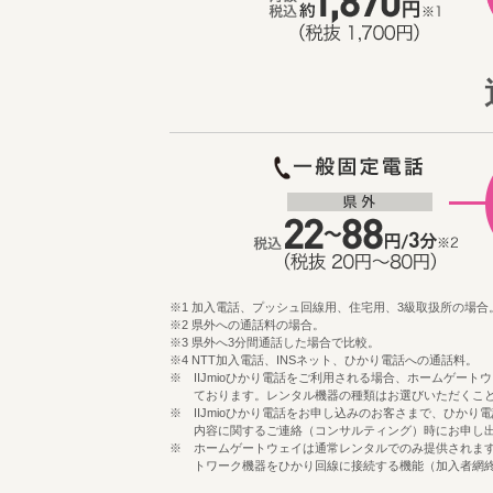
※1 加入電話、プッシュ回線用、住宅用、3級取扱所の場合
※2 県外への通話料の場合。
※3 県外へ3分間通話した場合で比較。
※4 NTT加入電話、INSネット、ひかり電話への通話料。
※ IIJmioひかり電話をご利用される場合、ホームゲートウ
ております。レンタル機器の種類はお選びいただくこ
※ IIJmioひかり電話をお申し込みのお客さまで、ひか
内容に関するご連絡（コンサルティング）時にお申し出
※ ホームゲートウェイは通常レンタルでのみ提供されま
トワーク機器をひかり回線に接続する機能（加入者網終