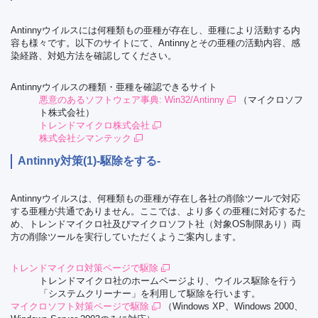
Antinnyウイルスには何種類もの亜種が存在し、亜種により活動する内
容も様々です。以下のサイトにて、Antinnyとその亜種の活動内容、感
染経路、対処方法を確認してください。
Antinnyウイルスの種類・亜種を確認できるサイト
悪意のあるソフトウェア事典: Win32/Antinny
（マイクロソフ
ト株式会社）
トレンドマイクロ株式会社
株式会社シマンテック
Antinny対策(1)-駆除をする-
Antinnyウイルスは、何種類もの亜種が存在し各社の削除ツールで対応
する亜種が共通でありません。ここでは、より多くの亜種に対応するた
め、トレンドマイクロ社及びマイクロソフト社（対象OS制限あり）両
方の削除ツールを実行していただくようご案内します。
トレンドマイクロ対策ページで駆除
トレンドマイクロ社のホームページより、ウイルス駆除を行う
「システムクリーナー」を利用して駆除を行います。
マイクロソフト対策ページで駆除
（Windows XP、Windows 2000、