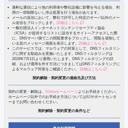
過剰な通信により他の利用者や弊社設備に影響を与える場合、利
用の一部制限ないし停止処置を行う場合があります。
メールの送信において、弊社で許可した特定のサーバ以外のメー
ル送信をブロックします。
詳細はこちら
一般社団法人インターネットコンテンツセーフティ協会
（ICSA）が提供するリストに該当するサイトへアクセスした際
に、DNSサーバ側でこの閲覧要求をブロックし、閲覧を規制して
いる旨のメッセージ画面を表示します。
詳細はこちら
このサービスでは、マルウェアの対策として、DNSフィルタリン
グに関する取組みを実施いたします。DNSフィルタリングは
2019年7月1日より適用いたします。DNSフィルタリングの詳
細、および適用を外す方法につきましてはDNSフィルタリングに
よるマルウェア対策をご確認ください。
詳細はこちら
契約解除・契約変更の連絡先及び方法
契約の変更・解除は、
IIJmioホームページ
よりお手続きください。
ホームページ以外でのお手続き方法についてはIIJサポートセンタ
ーまでお問い合わせください。
契約解除・契約変更の条件など